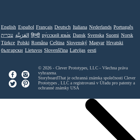
English
Español
Français
Deutsch
Italiana
Nederlands
Português
עברית
العَرَبِيَّة
हिन्दी
ру́сский язы́к
Dansk
Svenska
Suomi
Norsk
Türkçe
Polski
Româna
Ceština
Slovenský
Magyar
Hrvatski
български
Lietuvos
Slovenščina
Latvijas
eesti
© 2026 - Clever Prototypes, LLC - Všechna práva
vyhrazena.
StoryboardThat je ochranná známka společnosti
Clever
Prototypes , LLC
a registrovaná v Úřadu pro patenty a
ochranné známky USA