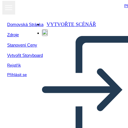
Př
VYTVOŘTE SCÉNÁŘ
Domovská Stránka
Zdroje
Stanovení Ceny
Vytvořit Storyboard
Rejstřík
Přihlásit se
House of Rep e Senate Chart