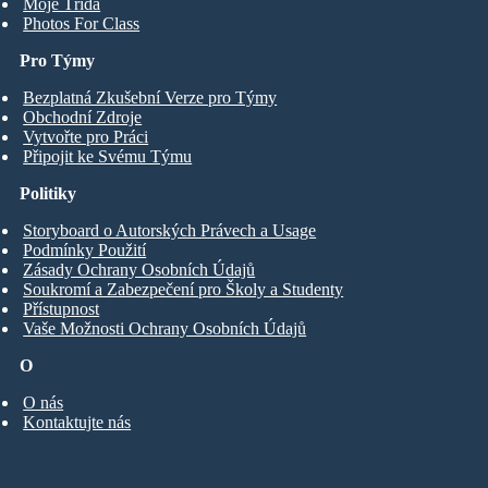
Moje Třída
Photos For Class
Pro Týmy
Bezplatná Zkušební Verze pro Týmy
Obchodní Zdroje
Vytvořte pro Práci
Připojit ke Svému Týmu
Politiky
Storyboard o Autorských Právech a Usage
Podmínky Použití
Zásady Ochrany Osobních Údajů
Soukromí a Zabezpečení pro Školy a Studenty
Přístupnost
Vaše Možnosti Ochrany Osobních Údajů
O
O nás
Kontaktujte nás