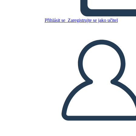
Zkopírujte tento scénář
Přihlásit se
Zaregistrujte se jako učitel
VYTVOŘIT STORYBOARD
PŘEHRÁT PREZENTACI
PŘEČTI MI