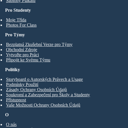
Šablony Plakátů
Pro Studenty
Moje Třída
Photos For Class
Pro Týmy
Bezplatná Zkušební Verze pro Týmy
Obchodní Zdroje
Vytvořte pro Práci
Připojit ke Svému Týmu
Politiky
Storyboard o Autorských Právech a Usage
Podmínky Použití
Zásady Ochrany Osobních Údajů
Soukromí a Zabezpečení pro Školy a Studenty
Přístupnost
Vaše Možnosti Ochrany Osobních Údajů
O
O nás