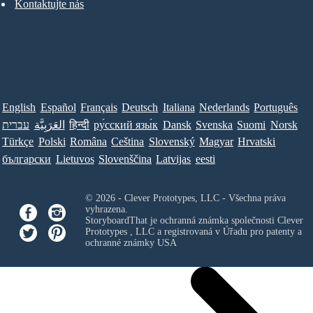
Kontaktujte nás
English
Español
Français
Deutsch
Italiana
Nederlands
Português
עברית
العَرَبِيَّة
हिन्दी
ру́сский язы́к
Dansk
Svenska
Suomi
Norsk
Türkçe
Polski
Româna
Ceština
Slovenský
Magyar
Hrvatski
български
Lietuvos
Slovenščina
Latvijas
eesti
© 2026 - Clever Prototypes, LLC - Všechna práva
vyhrazena.
StoryboardThat je ochranná známka společnosti
Clever
Prototypes , LLC
a registrovaná v Úřadu pro patenty a
ochranné známky USA