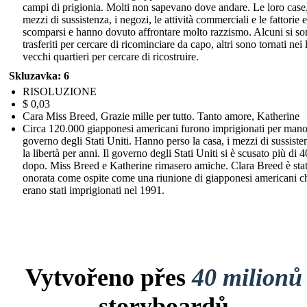
campi di prigionia. Molti non sapevano dove andare. Le loro case,
mezzi di sussistenza, i negozi, le attività commerciali e le fattorie 
scomparsi e hanno dovuto affrontare molto razzismo. Alcuni si s
trasferiti per cercare di ricominciare da capo, altri sono tornati nei 
vecchi quartieri per cercare di ricostruire.
Skluzavka: 6
RISOLUZIONE
$ 0,03
Cara Miss Breed, Grazie mille per tutto. Tanto amore, Katherine
Circa 120.000 giapponesi americani furono imprigionati per mano
governo degli Stati Uniti. Hanno perso la casa, i mezzi di sussiste
la libertà per anni. Il governo degli Stati Uniti si è scusato più di 
dopo. Miss Breed e Katherine rimasero amiche. Clara Breed è sta
onorata come ospite come una riunione di giapponesi americani c
erano stati imprigionati nel 1991.
Vytvořeno přes
40 milionů
storyboardů