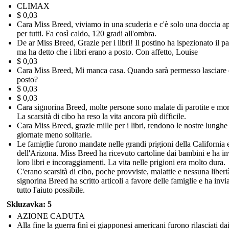
CLIMAX
$ 0,03
Cara Miss Breed, viviamo in una scuderia e c'è solo una doccia ap
per tutti. Fa così caldo, 120 gradi all'ombra.
De ar Miss Breed, Grazie per i libri! Il postino ha ispezionato il p
ma ha detto che i libri erano a posto. Con affetto, Louise
$ 0,03
Cara Miss Breed, Mi manca casa. Quando sarà permesso lasciare 
posto?
$ 0,03
$ 0,03
Cara signorina Breed, molte persone sono malate di parotite e mor
La scarsità di cibo ha reso la vita ancora più difficile.
Cara Miss Breed, grazie mille per i libri, rendono le nostre lunghe
giornate meno solitarie.
Le famiglie furono mandate nelle grandi prigioni della California 
dell'Arizona. Miss Breed ha ricevuto cartoline dai bambini e ha in
loro libri e incoraggiamenti. La vita nelle prigioni era molto dura.
C'erano scarsità di cibo, poche provviste, malattie e nessuna libert
signorina Breed ha scritto articoli a favore delle famiglie e ha invi
tutto l'aiuto possibile.
Skluzavka: 5
AZIONE CADUTA
Alla fine la guerra finì ei giapponesi americani furono rilasciati da