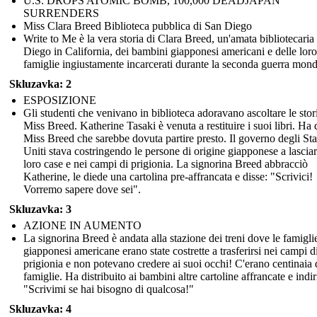
U.S. DROPS ATOMIC BOMB, 100,000 DEADJAPAN
SURRENDERS
Miss Clara Breed Biblioteca pubblica di San Diego
Write to Me è la vera storia di Clara Breed, un'amata bibliotecaria
Diego in California, dei bambini giapponesi americani e delle loro
famiglie ingiustamente incarcerati durante la seconda guerra mond
Skluzavka: 2
ESPOSIZIONE
Gli studenti che venivano in biblioteca adoravano ascoltare le stor
Miss Breed. Katherine Tasaki è venuta a restituire i suoi libri. Ha 
Miss Breed che sarebbe dovuta partire presto. Il governo degli Sta
Uniti stava costringendo le persone di origine giapponese a lasciar
loro case e nei campi di prigionia. La signorina Breed abbracciò
Katherine, le diede una cartolina pre-affrancata e disse: "Scrivici!
Vorremo sapere dove sei".
Skluzavka: 3
AZIONE IN AUMENTO
La signorina Breed è andata alla stazione dei treni dove le famigli
giapponesi americane erano state costrette a trasferirsi nei campi d
prigionia e non potevano credere ai suoi occhi! C'erano centinaia 
famiglie. Ha distribuito ai bambini altre cartoline affrancate e indir
"Scrivimi se hai bisogno di qualcosa!"
Skluzavka: 4