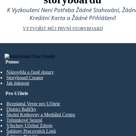
K Vyzkoušení Není Potřeba Žádné Stahování, Žádn
Kreditní Karta a Žádné Přihlášení!
VYTVOŘIT MŮJ PRVNÍ STORYBOARD
Pomoc
Nápověda a časté dotazy
Storyboard Creator
Jak tisknout
Pro Učitele
Bezplatná Verze pro Učitele
District Balíčky
Školní Knihovny a Mediální Centra
Tréninkové Sezení
Všechny Učební Zdroje
Šablony Pracovních Listů