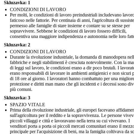
Skluzavka: 1
CONDIZIONI DI LAVORO
Per molti, le condizioni di lavoro preindustriali includevano lavor
faticoso nelle fattorie. Per centinaia di anni, l'agricoltura di sussis
permesso alle famiglie di stare insieme e contare su se stesse per
sopravvivere. Sebbene le condizioni di lavoro fossero difficili,
consentiva una maggiore indipendenza e autonomia nelle loro fatt
Skluzavka: 2
CONDIZIONI DI LAVORO
Durante la rivoluzione industriale, la domanda di manodopera nel
fabbriche e negli stabilimenti è cresciuta notevolmente. Con la m
di leggi sul lavoro, le condizioni erano a dir poco brutali. I lavorat
erano responsabili di lavorare in ambienti antigienici e non sicuri 
di 18 ore al giorno. I lavoratori hanno combattuto per una miglior
protezione e diritti man mano che gli incidenti e i decessi sono div
più comuni.
Skluzavka: 3
SPAZIO VITALE
Prima della rivoluzione industriale, gli europei facevano affidame
sull'agricoltura per il reddito e la sopravvivenza. Le persone vive
piccoli villaggi e città e lavoravano nella terra su cui vivevano. I
venditori porta a porta oi piccoli mercati comunitari erano il mezz
principale per l'acquisizione di beni, ma la famiglia coltivava da so