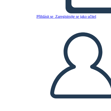
Prima e Dopo
Přihlásit se
Zaregistrujte se jako učitel
Zkopírujte tento scénář
VYTVOŘIT STORYBOARD
PŘEHRÁT PREZENTACI
PŘEČTI MI