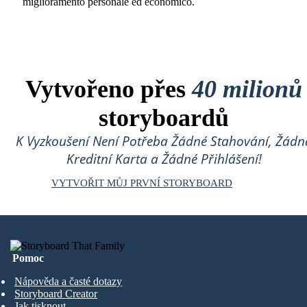
miglioramento personale ed economico.
Vytvořeno přes
40 milionů
storyboardů
K Vyzkoušení Není Potřeba Žádné Stahování, Žádn
Kreditní Karta a Žádné Přihlášení!
VYTVOŘIT MŮJ PRVNÍ STORYBOARD
Pomoc
Nápověda a časté dotazy
Storyboard Creator
Jak tisknout