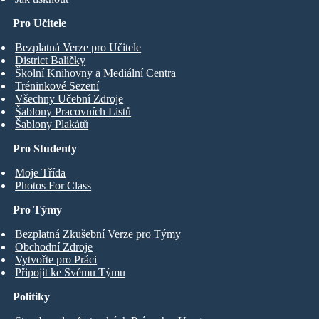
Pro Učitele
Bezplatná Verze pro Učitele
District Balíčky
Školní Knihovny a Mediální Centra
Tréninkové Sezení
Všechny Učební Zdroje
Šablony Pracovních Listů
Šablony Plakátů
Pro Studenty
Moje Třída
Photos For Class
Pro Týmy
Bezplatná Zkušební Verze pro Týmy
Obchodní Zdroje
Vytvořte pro Práci
Připojit ke Svému Týmu
Politiky