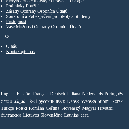
Storyboard o Autorských Právech a Usage
Podmínky Použití
Zásady Ochrany Osobních Údajů
Soukromí a Zabezpečení pro Školy a Studenty
Přístupnost
Vaše Možnosti Ochrany Osobních Údajů
O
O nás
Kontaktujte nás
English
Español
Français
Deutsch
Italiana
Nederlands
Português
עברית
العَرَبِيَّة
हिन्दी
ру́сский язы́к
Dansk
Svenska
Suomi
Norsk
Türkçe
Polski
Româna
Ceština
Slovenský
Magyar
Hrvatski
български
Lietuvos
Slovenščina
Latvijas
eesti