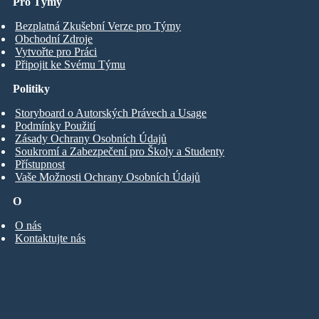
Pro Týmy
Bezplatná Zkušební Verze pro Týmy
Obchodní Zdroje
Vytvořte pro Práci
Připojit ke Svému Týmu
Politiky
Storyboard o Autorských Právech a Usage
Podmínky Použití
Zásady Ochrany Osobních Údajů
Soukromí a Zabezpečení pro Školy a Studenty
Přístupnost
Vaše Možnosti Ochrany Osobních Údajů
O
O nás
Kontaktujte nás