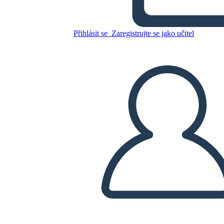
Přihlásit se
Zaregistrujte se jako učitel
Zkopírujte tento scénář
VYTVOŘIT STORYBOARD
PŘEHRÁT PREZENTACI
PŘEČTI MI