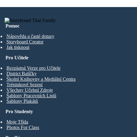
Pomoc
Nápověda a časté dotazy
Storyboard Creator
Jak tisknout
Pro Učitele
Bezplatná Verze pro Učitele
District Balíčky
Školní Knihovny a Mediální Centra
Tréninkové Sezení
Všechny Učební Zdroje
Šablony Pracovních Listů
Šablony Plakátů
Pro Studenty
Moje Třída
Photos For Class