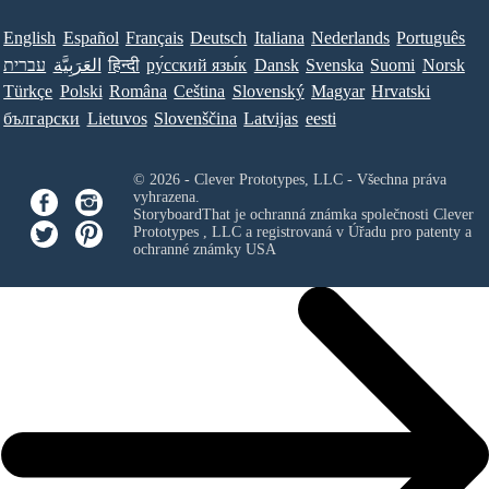
English
Español
Français
Deutsch
Italiana
Nederlands
Português
עברית
العَرَبِيَّة
हिन्दी
ру́сский язы́к
Dansk
Svenska
Suomi
Norsk
Türkçe
Polski
Româna
Ceština
Slovenský
Magyar
Hrvatski
български
Lietuvos
Slovenščina
Latvijas
eesti
© 2026 - Clever Prototypes, LLC - Všechna práva
vyhrazena.
StoryboardThat je ochranná známka společnosti
Clever
Prototypes , LLC
a registrovaná v Úřadu pro patenty a
ochranné známky USA