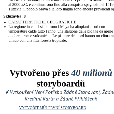
al 2000 a.C. e continuarono fino alla conquista spagnola nel 1519
Tuttavia, il popolo Maya e la loro lingua sono ancora prevalenti o
Skluzavka: 8
CARATTERISTICHE GEOGRAFICHE
La regione in cui si stabilirono i Maya ha altopiani a sud con
temperature calde tutto l'anno, una stagione delle piogge da aprile
ottobre e rocce vulcaniche. Le pianure del nord hanno un clima c
umido con una fitta foresta tropicale.
Vytvořeno přes
40 milionů
storyboardů
K Vyzkoušení Není Potřeba Žádné Stahování, Žádn
Kreditní Karta a Žádné Přihlášení!
VYTVOŘIT MŮJ PRVNÍ STORYBOARD