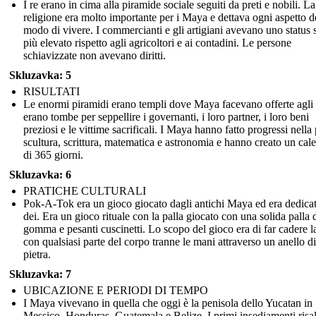
I re erano in cima alla piramide sociale seguiti da preti e nobili. La
religione era molto importante per i Maya e dettava ogni aspetto d
modo di vivere. I commercianti e gli artigiani avevano uno status 
più elevato rispetto agli agricoltori e ai contadini. Le persone
schiavizzate non avevano diritti.
Skluzavka: 5
RISULTATI
Le enormi piramidi erano templi dove Maya facevano offerte agli 
erano tombe per seppellire i governanti, i loro partner, i loro beni
preziosi e le vittime sacrificali. I Maya hanno fatto progressi nella 
scultura, scrittura, matematica e astronomia e hanno creato un cal
di 365 giorni.
Skluzavka: 6
PRATICHE CULTURALI
Pok-A-Tok era un gioco giocato dagli antichi Maya ed era dedicat
dei. Era un gioco rituale con la palla giocato con una solida palla 
gomma e pesanti cuscinetti. Lo scopo del gioco era di far cadere la
con qualsiasi parte del corpo tranne le mani attraverso un anello di
pietra.
Skluzavka: 7
UBICAZIONE E PERIODI DI TEMPO
I Maya vivevano in quella che oggi è la penisola dello Yucatan in
Messico, Honduras, Guatemala e Belize. I primi insediamenti ris