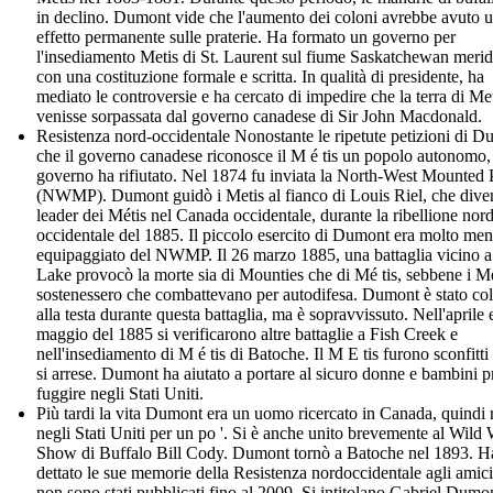
in declino. Dumont vide che l'aumento dei coloni avrebbe avuto 
effetto permanente sulle praterie. Ha formato un governo per
l'insediamento Metis di St. Laurent sul fiume Saskatchewan merid
con una costituzione formale e scritta. In qualità di presidente, ha
mediato le controversie e ha cercato di impedire che la terra di Me
venisse sorpassata dal governo canadese di Sir John Macdonald.
Resistenza nord-occidentale Nonostante le ripetute petizioni di 
che il governo canadese riconosce il M é tis un popolo autonomo, 
governo ha rifiutato. Nel 1874 fu inviata la North-West Mounted 
(NWMP). Dumont guidò i Metis al fianco di Louis Riel, che diven
leader dei Métis nel Canada occidentale, durante la ribellione nord
occidentale del 1885. Il piccolo esercito di Dumont era molto me
equipaggiato del NWMP. Il 26 marzo 1885, una battaglia vicino 
Lake provocò la morte sia di Mounties che di Mé tis, sebbene i Mé
sostenessero che combattevano per autodifesa. Dumont è stato col
alla testa durante questa battaglia, ma è sopravvissuto. Nell'aprile 
maggio del 1885 si verificarono altre battaglie a Fish Creek e
nell'insediamento di M é tis di Batoche. Il M E tis furono sconfitti
si arrese. Dumont ha aiutato a portare al sicuro donne e bambini p
fuggire negli Stati Uniti.
Più tardi la vita Dumont era un uomo ricercato in Canada, quindi 
negli Stati Uniti per un po '. Si è anche unito brevemente al Wild
Show di Buffalo Bill Cody. Dumont tornò a Batoche nel 1893. H
dettato le sue memorie della Resistenza nordoccidentale agli amic
non sono stati pubblicati fino al 2009. Si intitolano Gabriel Dumo