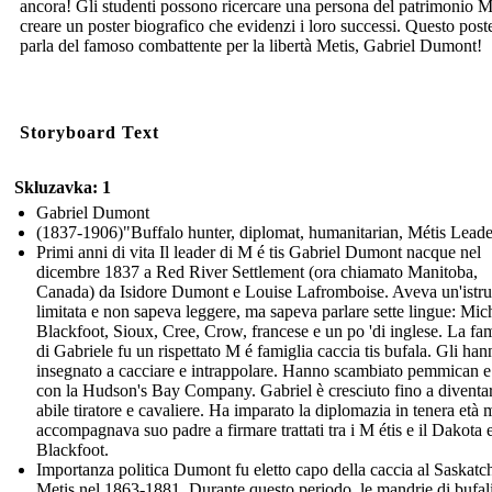
ancora! Gli studenti possono ricercare una persona del patrimonio M
creare un poster biografico che evidenzi i loro successi. Questo post
parla del famoso combattente per la libertà Metis, Gabriel Dumont!
Storyboard Text
Skluzavka: 1
Gabriel Dumont
(1837-1906)"Buffalo hunter, diplomat, humanitarian, Métis Leade
Primi anni di vita Il leader di M é tis Gabriel Dumont nacque nel
dicembre 1837 a Red River Settlement (ora chiamato Manitoba,
Canada) da Isidore Dumont e Louise Lafromboise. Aveva un'istr
limitata e non sapeva leggere, ma sapeva parlare sette lingue: Mich
Blackfoot, Sioux, Cree, Crow, francese e un po 'di inglese. La fam
di Gabriele fu un rispettato M é famiglia caccia tis bufala. Gli han
insegnato a cacciare e intrappolare. Hanno scambiato pemmican e 
con la Hudson's Bay Company. Gabriel è cresciuto fino a diventa
abile tiratore e cavaliere. Ha imparato la diplomazia in tenera età 
accompagnava suo padre a firmare trattati tra i M étis e il Dakota 
Blackfoot.
Importanza politica Dumont fu eletto capo della caccia al Saskat
Metis nel 1863-1881. Durante questo periodo, le mandrie di bufal