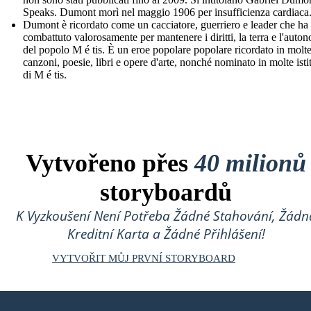
Speaks. Dumont morì nel maggio 1906 per insufficienza cardiaca
Dumont è ricordato come un cacciatore, guerriero e leader che ha
combattuto valorosamente per mantenere i diritti, la terra e l'auto
del popolo M é tis. È un eroe popolare popolare ricordato in molt
canzoni, poesie, libri e opere d'arte, nonché nominato in molte isti
di M é tis.
Vytvořeno přes
40 milionů
storyboardů
K Vyzkoušení Není Potřeba Žádné Stahování, Žádn
Kreditní Karta a Žádné Přihlášení!
VYTVOŘIT MŮJ PRVNÍ STORYBOARD