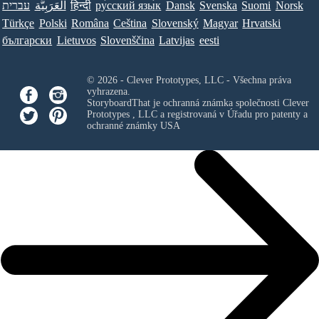
עברית
العَرَبِيَّة
हिन्दी
ру́сский язы́к
Dansk
Svenska
Suomi
Norsk
Türkçe
Polski
Româna
Ceština
Slovenský
Magyar
Hrvatski
български
Lietuvos
Slovenščina
Latvijas
eesti
© 2026 - Clever Prototypes, LLC - Všechna práva
vyhrazena.
StoryboardThat je ochranná známka společnosti
Clever
Prototypes , LLC
a registrovaná v Úřadu pro patenty a
ochranné známky USA