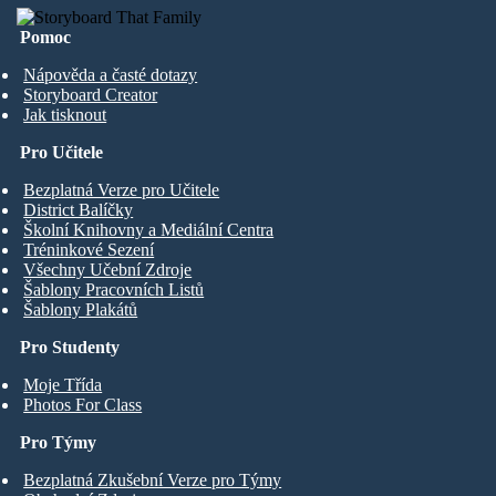
Pomoc
Nápověda a časté dotazy
Storyboard Creator
Jak tisknout
Pro Učitele
Bezplatná Verze pro Učitele
District Balíčky
Školní Knihovny a Mediální Centra
Tréninkové Sezení
Všechny Učební Zdroje
Šablony Pracovních Listů
Šablony Plakátů
Pro Studenty
Moje Třída
Photos For Class
Pro Týmy
Bezplatná Zkušební Verze pro Týmy