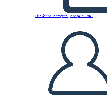
Přihlásit se
Zaregistrujte se jako učitel
Zkopírujte tento scénář
VYTVOŘIT STORYBOARD
PŘEHRÁT PREZENTACI
PŘEČTI MI