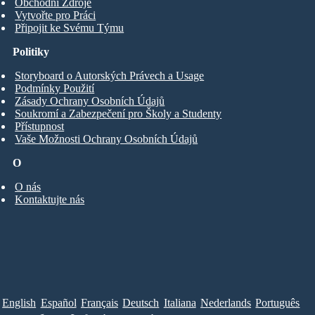
Obchodní Zdroje
Vytvořte pro Práci
Připojit ke Svému Týmu
Politiky
Storyboard o Autorských Právech a Usage
Podmínky Použití
Zásady Ochrany Osobních Údajů
Soukromí a Zabezpečení pro Školy a Studenty
Přístupnost
Vaše Možnosti Ochrany Osobních Údajů
O
O nás
Kontaktujte nás
English
Español
Français
Deutsch
Italiana
Nederlands
Português