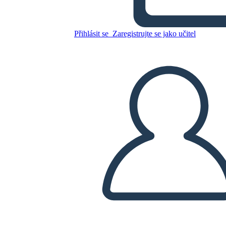
Vuoto
Přihlásit se
Zaregistrujte se jako učitel
Zkopírujte tento scénář
VYTVOŘIT STORYBOARD
PŘEHRÁT PREZENTACI
PŘEČTI MI