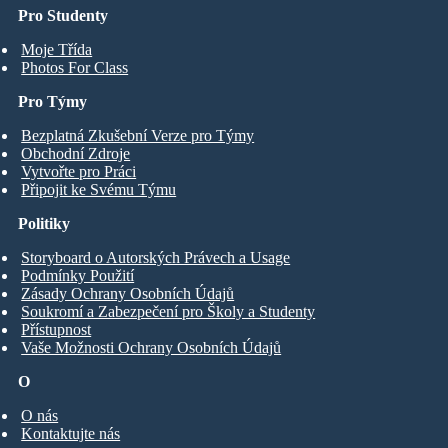
Pro Studenty
Moje Třída
Photos For Class
Pro Týmy
Bezplatná Zkušební Verze pro Týmy
Obchodní Zdroje
Vytvořte pro Práci
Připojit ke Svému Týmu
Politiky
Storyboard o Autorských Právech a Usage
Podmínky Použití
Zásady Ochrany Osobních Údajů
Soukromí a Zabezpečení pro Školy a Studenty
Přístupnost
Vaše Možnosti Ochrany Osobních Údajů
O
O nás
Kontaktujte nás