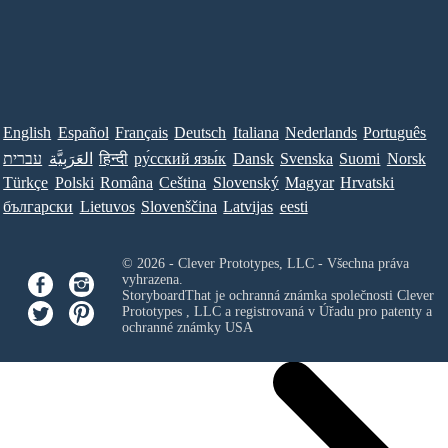
English
Español
Français
Deutsch
Italiana
Nederlands
Português
עברית
العَرَبِيَّة
हिन्दी
ру́сский язы́к
Dansk
Svenska
Suomi
Norsk
Türkçe
Polski
Româna
Ceština
Slovenský
Magyar
Hrvatski
български
Lietuvos
Slovenščina
Latvijas
eesti
© 2026 - Clever Prototypes, LLC - Všechna práva
vyhrazena.
StoryboardThat je ochranná známka společnosti
Clever
Prototypes , LLC
a registrovaná v Úřadu pro patenty a
ochranné známky USA