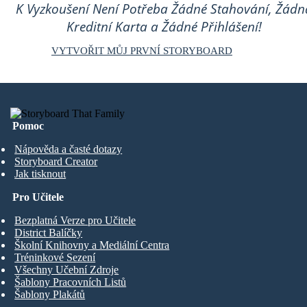
K Vyzkoušení Není Potřeba Žádné Stahování, Žádn
Kreditní Karta a Žádné Přihlášení!
VYTVOŘIT MŮJ PRVNÍ STORYBOARD
Pomoc
Nápověda a časté dotazy
Storyboard Creator
Jak tisknout
Pro Učitele
Bezplatná Verze pro Učitele
District Balíčky
Školní Knihovny a Mediální Centra
Tréninkové Sezení
Všechny Učební Zdroje
Šablony Pracovních Listů
Šablony Plakátů