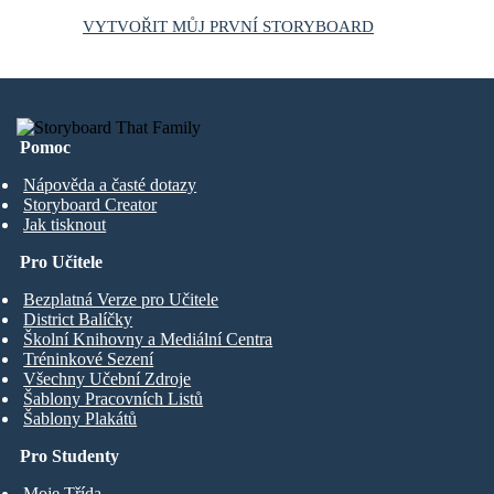
VYTVOŘIT MŮJ PRVNÍ STORYBOARD
Pomoc
Nápověda a časté dotazy
Storyboard Creator
Jak tisknout
Pro Učitele
Bezplatná Verze pro Učitele
District Balíčky
Školní Knihovny a Mediální Centra
Tréninkové Sezení
Všechny Učební Zdroje
Šablony Pracovních Listů
Šablony Plakátů
Pro Studenty
Moje Třída