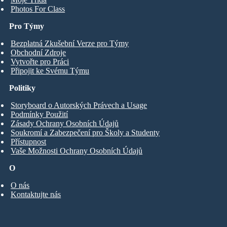
Photos For Class
Pro Týmy
Bezplatná Zkušební Verze pro Týmy
Obchodní Zdroje
Vytvořte pro Práci
Připojit ke Svému Týmu
Politiky
Storyboard o Autorských Právech a Usage
Podmínky Použití
Zásady Ochrany Osobních Údajů
Soukromí a Zabezpečení pro Školy a Studenty
Přístupnost
Vaše Možnosti Ochrany Osobních Údajů
O
O nás
Kontaktujte nás