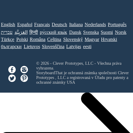
English
Español
Français
Deutsch
Italiana
Nederlands
Português
עברית
العَرَبِيَّة
हिन्दी
ру́сский язы́к
Dansk
Svenska
Suomi
Norsk
Türkçe
Polski
Româna
Ceština
Slovenský
Magyar
Hrvatski
български
Lietuvos
Slovenščina
Latvijas
eesti
© 2026 - Clever Prototypes, LLC - Všechna práva
vyhrazena.
StoryboardThat je ochranná známka společnosti
Clever
Prototypes , LLC
a registrovaná v Úřadu pro patenty a
ochranné známky USA