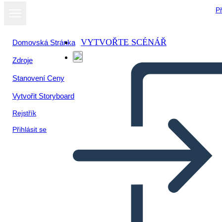
Př
VYTVOŘTE SCÉNÁŘ
Domovská Stránka
Zdroje
Stanovení Ceny
Vytvořit Storyboard
Rejstřík
Přihlásit se