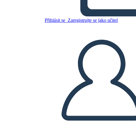
Personaggi Della Guerra che
mi ha Salvato la Vita
Přihlásit se
Zaregistrujte se jako učitel
Zkopírujte tento scénář
VYTVOŘIT STORYBOARD
PŘEHRÁT PREZENTACI
PŘEČTI MI