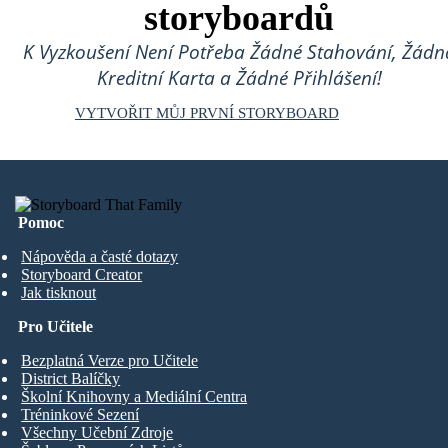
storyboardů
K Vyzkoušení Není Potřeba Žádné Stahování, Žádn
Kreditní Karta a Žádné Přihlášení!
VYTVOŘIT MŮJ PRVNÍ STORYBOARD
Pomoc
Nápověda a časté dotazy
Storyboard Creator
Jak tisknout
Pro Učitele
Bezplatná Verze pro Učitele
District Balíčky
Školní Knihovny a Mediální Centra
Tréninkové Sezení
Všechny Učební Zdroje