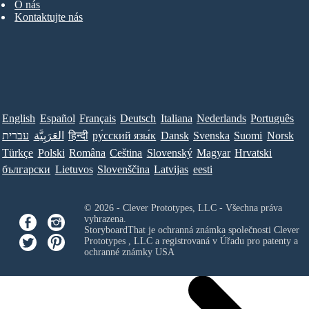
O nás
Kontaktujte nás
English
Español
Français
Deutsch
Italiana
Nederlands
Português
עברית
العَرَبِيَّة
हिन्दी
ру́сский язы́к
Dansk
Svenska
Suomi
Norsk
Türkçe
Polski
Româna
Ceština
Slovenský
Magyar
Hrvatski
български
Lietuvos
Slovenščina
Latvijas
eesti
© 2026 - Clever Prototypes, LLC - Všechna práva
vyhrazena.
StoryboardThat je ochranná známka společnosti
Clever
Prototypes , LLC
a registrovaná v Úřadu pro patenty a
ochranné známky USA