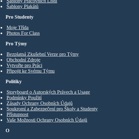
Šablony Pracovních Listů
Šablony Plakátů
Pro Studenty
Moje Třída
Photos For Class
Pro Týmy
Bezplatná Zkušební Verze pro Týmy
Obchodní Zdroje
Vytvořte pro Práci
Připojit ke Svému Týmu
Politiky
Storyboard o Autorských Právech a Usage
Podmínky Použití
Zásady Ochrany Osobních Údajů
Soukromí a Zabezpečení pro Školy a Studenty
Přístupnost
Vaše Možnosti Ochrany Osobních Údajů
O