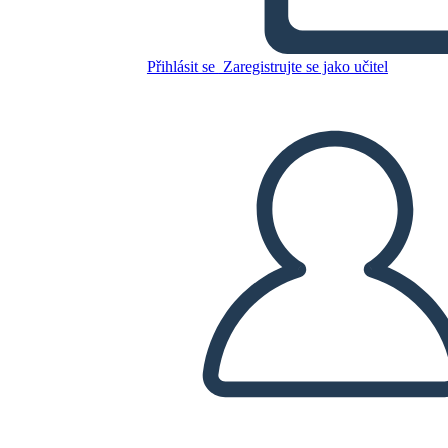
Morfologia
Přihlásit se
Zaregistrujte se jako učitel
Zkopírujte tento scénář
VYTVOŘIT STORYBOARD
PŘEHRÁT PREZENTACI
PŘEČTI MI