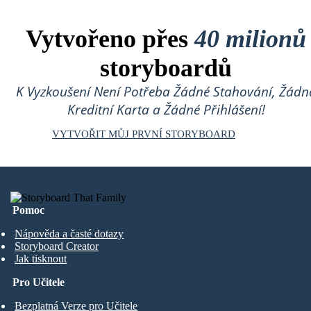
Vytvořeno přes
40 milionů
storyboardů
K Vyzkoušení Není Potřeba Žádné Stahování, Žádn
Kreditní Karta a Žádné Přihlášení!
VYTVOŘIT MŮJ PRVNÍ STORYBOARD
Pomoc
Nápověda a časté dotazy
Storyboard Creator
Jak tisknout
Pro Učitele
Bezplatná Verze pro Učitele