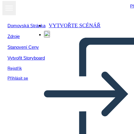
Př
VYTVOŘTE SCÉNÁŘ
Domovská Stránka
Zdroje
Stanovení Ceny
Vytvořit Storyboard
Rejstřík
Přihlásit se