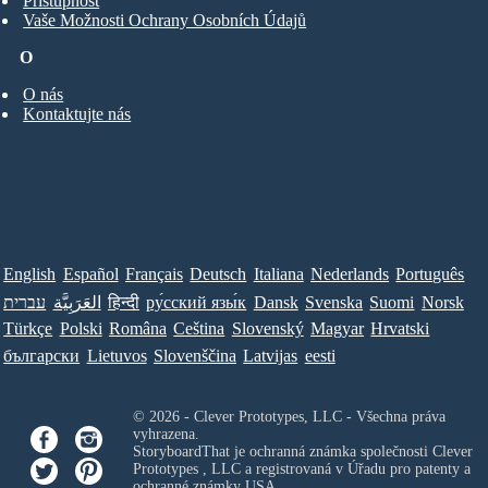
Přístupnost
Vaše Možnosti Ochrany Osobních Údajů
O
O nás
Kontaktujte nás
English
Español
Français
Deutsch
Italiana
Nederlands
Português
עברית
العَرَبِيَّة
हिन्दी
ру́сский язы́к
Dansk
Svenska
Suomi
Norsk
Türkçe
Polski
Româna
Ceština
Slovenský
Magyar
Hrvatski
български
Lietuvos
Slovenščina
Latvijas
eesti
© 2026 - Clever Prototypes, LLC - Všechna práva
vyhrazena.
StoryboardThat je ochranná známka společnosti
Clever
Prototypes , LLC
a registrovaná v Úřadu pro patenty a
ochranné známky USA