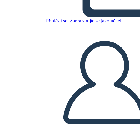
Potere Negoziale in Azione
Přihlásit se
Zaregistrujte se jako učitel
Zkopírujte tento scénář
VYTVOŘIT STORYBOARD
PŘEHRÁT PREZENTACI
PŘEČTI MI