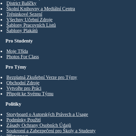
District Balíčky
Školní Knihovny a Mediální Centra
Tréninkové Sezení
Všechny Učební Zdroje
Šablony Pracovních Listů
Šablony Plakátů
Pro Studenty
Moje Třída
Photos For Class
Pro Týmy
Bezplatná Zkušební Verze pro Týmy
Obchodní Zdroje
Vytvořte pro Práci
Připojit ke Svému Týmu
Politiky
Storyboard o Autorských Právech a Usage
Podmínky Použití
Zásady Ochrany Osobních Údajů
Soukromí a Zabezpečení pro Školy a Studenty