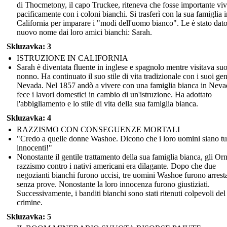
di Thocmetony, il capo Truckee, riteneva che fosse importante viv
pacificamente con i coloni bianchi. Si trasferì con la sua famiglia i
California per imparare i "modi dell'uomo bianco". Le è stato dat
nuovo nome dai loro amici bianchi: Sarah.
Skluzavka: 3
ISTRUZIONE IN CALIFORNIA
Sarah è diventata fluente in inglese e spagnolo mentre visitava su
nonno. Ha continuato il suo stile di vita tradizionale con i suoi gen
Nevada. Nel 1857 andò a vivere con una famiglia bianca in Neva
fece i lavori domestici in cambio di un'istruzione. Ha adottato
l'abbigliamento e lo stile di vita della sua famiglia bianca.
Skluzavka: 4
RAZZISMO CON CONSEGUENZE MORTALI
"Credo a quelle donne Washoe. Dicono che i loro uomini siano tut
innocenti!"
Nonostante il gentile trattamento della sua famiglia bianca, gli Orn
razzismo contro i nativi americani era dilagante. Dopo che due
negozianti bianchi furono uccisi, tre uomini Washoe furono arresta
senza prove. Nonostante la loro innocenza furono giustiziati.
Successivamente, i banditi bianchi sono stati ritenuti colpevoli del
crimine.
Skluzavka: 5