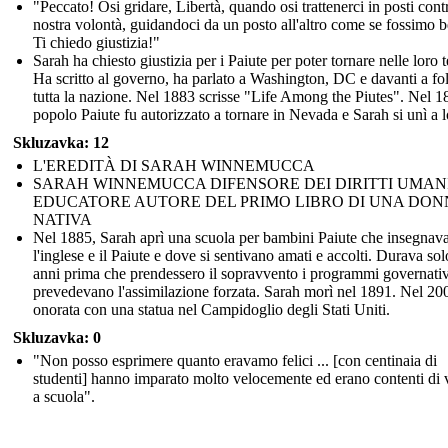
"Peccato! Osi gridare, Libertà, quando osi trattenerci in posti cont
nostra volontà, guidandoci da un posto all'altro come se fossimo b
Ti chiedo giustizia!"
Sarah ha chiesto giustizia per i Paiute per poter tornare nelle loro t
Ha scritto al governo, ha parlato a Washington, DC e davanti a fol
tutta la nazione. Nel 1883 scrisse "Life Among the Piutes". Nel 18
popolo Paiute fu autorizzato a tornare in Nevada e Sarah si unì a l
Skluzavka: 12
L'EREDITÀ DI SARAH WINNEMUCCA
SARAH WINNEMUCCA DIFENSORE DEI DIRITTI UMAN
EDUCATORE AUTORE DEL PRIMO LIBRO DI UNA DON
NATIVA
Nel 1885, Sarah aprì una scuola per bambini Paiute che insegnava
l'inglese e il Paiute e dove si sentivano amati e accolti. Durava sol
anni prima che prendessero il sopravvento i programmi governativ
prevedevano l'assimilazione forzata. Sarah morì nel 1891. Nel 20
onorata con una statua nel Campidoglio degli Stati Uniti.
Skluzavka: 0
"Non posso esprimere quanto eravamo felici ... [con centinaia di
studenti] hanno imparato molto velocemente ed erano contenti di 
a scuola".