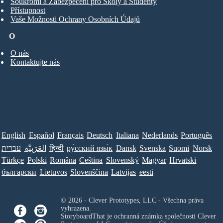
Soukromí a Zabezpečení pro Školy a Studenty
Přístupnost
Vaše Možnosti Ochrany Osobních Údajů
O
O nás
Kontaktujte nás
English
Español
Français
Deutsch
Italiana
Nederlands
Português
עברית
العَرَبِيَّة
हिन्दी
ру́сский язы́к
Dansk
Svenska
Suomi
Norsk
Türkçe
Polski
Româna
Ceština
Slovenský
Magyar
Hrvatski
български
Lietuvos
Slovenščina
Latvijas
eesti
© 2026 - Clever Prototypes, LLC - Všechna práva
vyhrazena.
StoryboardThat je ochranná známka společnosti
Clever