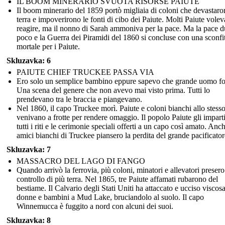
IL BOOM MINERARIO SVUOTA RISORSE PAIUTE
Il boom minerario del 1859 portò migliaia di coloni che devastaro
terra e impoverirono le fonti di cibo dei Paiute. Molti Paiute vole
reagire, ma il nonno di Sarah ammoniva per la pace. Ma la pace d
poco e la Guerra dei Piramidi del 1860 si concluse con una sconfi
mortale per i Paiute.
Skluzavka: 6
PAIUTE CHIEF TRUCKEE PASSA VIA
Ero solo un semplice bambino eppure sapevo che grande uomo fos
Una scena del genere che non avevo mai visto prima. Tutti lo
prendevano tra le braccia e piangevano.
Nel 1860, il capo Truckee morì. Paiute e coloni bianchi allo stes
venivano a frotte per rendere omaggio. Il popolo Paiute gli impart
tutti i riti e le cerimonie speciali offerti a un capo così amato. Anch
amici bianchi di Truckee piansero la perdita del grande pacificator
Skluzavka: 7
MASSACRO DEL LAGO DI FANGO
Quando arrivò la ferrovia, più coloni, minatori e allevatori presero 
controllo di più terra. Nel 1865, tre Paiute affamati rubarono del
bestiame. Il Calvario degli Stati Uniti ha attaccato e ucciso viscos
donne e bambini a Mud Lake, bruciandolo al suolo. Il capo
Winnemucca è fuggito a nord con alcuni dei suoi.
Skluzavka: 8