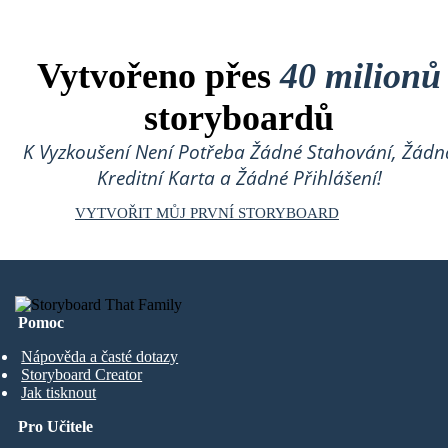
Vytvořeno přes
40 milionů
storyboardů
K Vyzkoušení Není Potřeba Žádné Stahování, Žádn
Kreditní Karta a Žádné Přihlášení!
VYTVOŘIT MŮJ PRVNÍ STORYBOARD
Pomoc
Nápověda a časté dotazy
Storyboard Creator
Jak tisknout
Pro Učitele