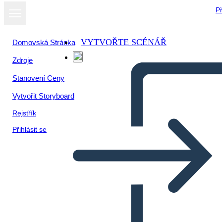
Př
VYTVOŘTE SCÉNÁŘ
Domovská Stránka
Zdroje
Stanovení Ceny
Vytvořit Storyboard
Rejstřík
Přihlásit se