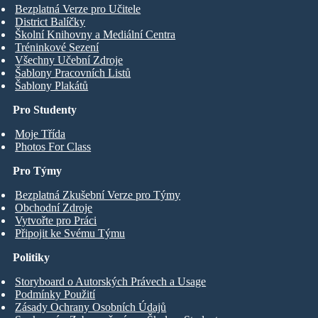
Bezplatná Verze pro Učitele
District Balíčky
Školní Knihovny a Mediální Centra
Tréninkové Sezení
Všechny Učební Zdroje
Šablony Pracovních Listů
Šablony Plakátů
Pro Studenty
Moje Třída
Photos For Class
Pro Týmy
Bezplatná Zkušební Verze pro Týmy
Obchodní Zdroje
Vytvořte pro Práci
Připojit ke Svému Týmu
Politiky
Storyboard o Autorských Právech a Usage
Podmínky Použití
Zásady Ochrany Osobních Údajů