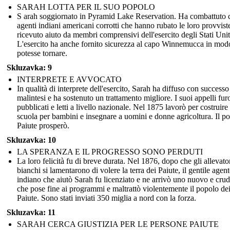
SARAH LOTTA PER IL SUO POPOLO
S arah soggiornato in Pyramid Lake Reservation. Ha combattuto 
agenti indiani americani corrotti che hanno rubato le loro provvist
ricevuto aiuto da membri comprensivi dell'esercito degli Stati Unit
L'esercito ha anche fornito sicurezza al capo Winnemucca in mod
potesse tornare.
Skluzavka: 9
INTERPRETE E AVVOCATO
In qualità di interprete dell'esercito, Sarah ha diffuso con successo
malintesi e ha sostenuto un trattamento migliore. I suoi appelli fu
pubblicati e letti a livello nazionale. Nel 1875 lavorò per costruire
scuola per bambini e insegnare a uomini e donne agricoltura. Il p
Paiute prosperò.
Skluzavka: 10
LA SPERANZA E IL PROGRESSO SONO PERDUTI
La loro felicità fu di breve durata. Nel 1876, dopo che gli allevato
bianchi si lamentarono di volere la terra dei Paiute, il gentile agen
indiano che aiutò Sarah fu licenziato e ne arrivò uno nuovo e crud
che pose fine ai programmi e maltrattò violentemente il popolo de
Paiute. Sono stati inviati 350 miglia a nord con la forza.
Skluzavka: 11
SARAH CERCA GIUSTIZIA PER LE PERSONE PAIUTE