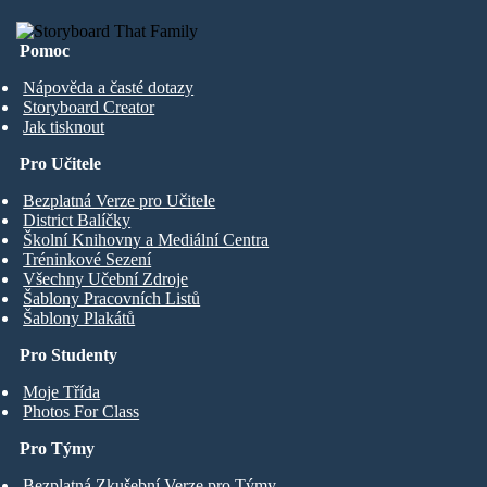
Pomoc
Nápověda a časté dotazy
Storyboard Creator
Jak tisknout
Pro Učitele
Bezplatná Verze pro Učitele
District Balíčky
Školní Knihovny a Mediální Centra
Tréninkové Sezení
Všechny Učební Zdroje
Šablony Pracovních Listů
Šablony Plakátů
Pro Studenty
Moje Třída
Photos For Class
Pro Týmy
Bezplatná Zkušební Verze pro Týmy