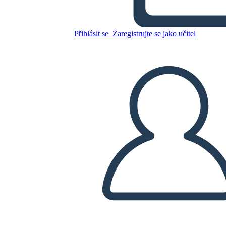
Milkweed
Přihlásit se
Zaregistrujte se jako učitel
Zkopírujte tento scénář
VYTVOŘIT STORYBOARD
PŘEHRÁT PREZENTACI
PŘEČTI MI