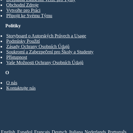
Obchodní Zdroje
Vytvořte pro Práci
Připojit ke Svému Týmu
Politiky
Storyboard o Autorských Právech a Usage
Podmínky Použití
Zásady Ochrany Osobních Údajů
Soukromí a Zabezpečení pro Školy a Studenty
Přístupnost
Vaše Možnosti Ochrany Osobních Údajů
O
O nás
Kontaktujte nás
English
Español
Français
Deutsch
Italiana
Nederlands
Português