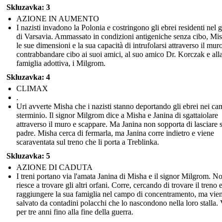
Skluzavka: 3
AZIONE IN AUMENTO
I nazisti invadono la Polonia e costringono gli ebrei residenti nel 
di Varsavia. Ammassato in condizioni antigeniche senza cibo, Mi
le sue dimensioni e la sua capacità di intrufolarsi attraverso il mur
contrabbandare cibo ai suoi amici, al suo amico Dr. Korczak e all
famiglia adottiva, i Milgrom.
Skluzavka: 4
CLIMAX
.
Uri avverte Misha che i nazisti stanno deportando gli ebrei nei ca
sterminio. Il signor Milgrom dice a Misha e Janina di sgattaiolare
attraverso il muro e scappare. Ma Janina non sopporta di lasciare 
padre. Misha cerca di fermarla, ma Janina corre indietro e viene
scaraventata sul treno che li porta a Treblinka.
Skluzavka: 5
AZIONE DI CADUTA
I treni portano via l'amata Janina di Misha e il signor Milgrom. N
riesce a trovare gli altri orfani. Corre, cercando di trovare il treno 
raggiungere la sua famiglia nel campo di concentramento, ma vie
salvato da contadini polacchi che lo nascondono nella loro stalla. 
per tre anni fino alla fine della guerra.