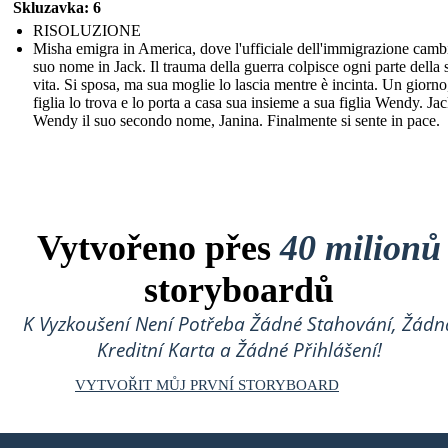
Skluzavka: 6
RISOLUZIONE
Misha emigra in America, dove l'ufficiale dell'immigrazione cambi
suo nome in Jack. Il trauma della guerra colpisce ogni parte della 
vita. Si sposa, ma sua moglie lo lascia mentre è incinta. Un giorno
figlia lo trova e lo porta a casa sua insieme a sua figlia Wendy. Ja
Wendy il suo secondo nome, Janina. Finalmente si sente in pace.
Vytvořeno přes
40 milionů
storyboardů
K Vyzkoušení Není Potřeba Žádné Stahování, Žádn
Kreditní Karta a Žádné Přihlášení!
VYTVOŘIT MŮJ PRVNÍ STORYBOARD