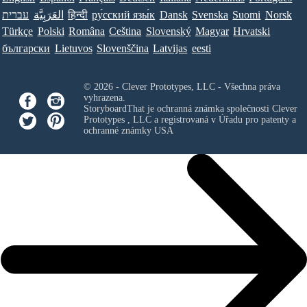
עברית
العَرَبِيَّة
हिन्दी
ру́сский язы́к
Dansk
Svenska
Suomi
Norsk
Türkçe
Polski
Româna
Ceština
Slovenský
Magyar
Hrvatski
български
Lietuvos
Slovenščina
Latvijas
eesti
© 2026 - Clever Prototypes, LLC - Všechna práva
vyhrazena.
StoryboardThat je ochranná známka společnosti
Clever
Prototypes , LLC
a registrovaná v Úřadu pro patenty a
ochranné známky USA