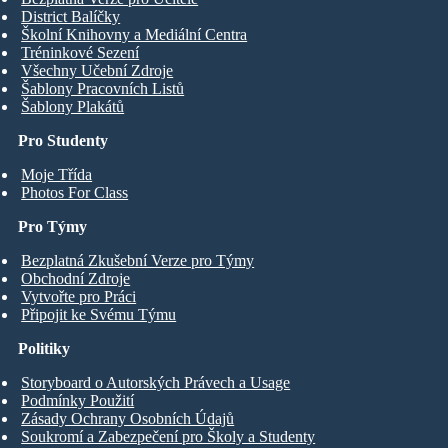
District Balíčky
Školní Knihovny a Mediální Centra
Tréninkové Sezení
Všechny Učební Zdroje
Šablony Pracovních Listů
Šablony Plakátů
Pro Studenty
Moje Třída
Photos For Class
Pro Týmy
Bezplatná Zkušební Verze pro Týmy
Obchodní Zdroje
Vytvořte pro Práci
Připojit ke Svému Týmu
Politiky
Storyboard o Autorských Právech a Usage
Podmínky Použití
Zásady Ochrany Osobních Údajů
Soukromí a Zabezpečení pro Školy a Studenty