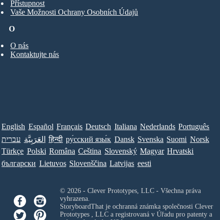
Přístupnost
Vaše Možnosti Ochrany Osobních Údajů
O
O nás
Kontaktujte nás
English
Español
Français
Deutsch
Italiana
Nederlands
Português
עברית
العَرَبِيَّة
हिन्दी
ру́сский язы́к
Dansk
Svenska
Suomi
Norsk
Türkçe
Polski
Româna
Ceština
Slovenský
Magyar
Hrvatski
български
Lietuvos
Slovenščina
Latvijas
eesti
© 2026 - Clever Prototypes, LLC - Všechna práva
vyhrazena.
StoryboardThat je ochranná známka společnosti
Clever
Prototypes , LLC
a registrovaná v Úřadu pro patenty a