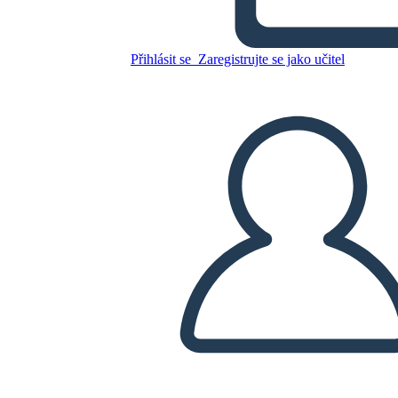
Afroamericani
Přihlásit se
Zaregistrujte se jako učitel
Zkopírujte tento scénář
VYTVOŘIT STORYBOARD
PŘEHRÁT PREZENTACI
PŘEČTI MI