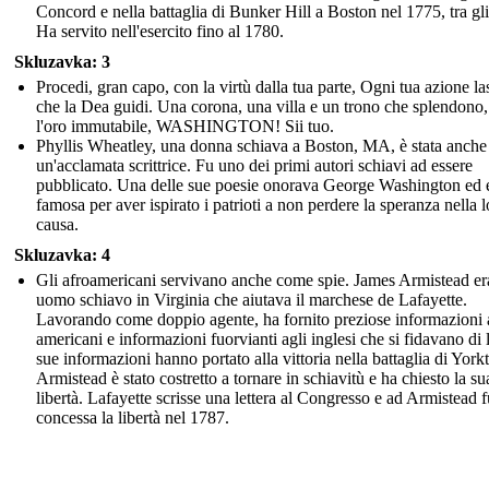
Concord e nella battaglia di Bunker Hill a Boston nel 1775, tra gli 
Ha servito nell'esercito fino al 1780.
Skluzavka: 3
Procedi, gran capo, con la virtù dalla tua parte, Ogni tua azione la
che la Dea guidi. Una corona, una villa e un trono che splendono
l'oro immutabile, WASHINGTON! Sii tuo.
Phyllis Wheatley, una donna schiava a Boston, MA, è stata anche
un'acclamata scrittrice. Fu uno dei primi autori schiavi ad essere
pubblicato. Una delle sue poesie onorava George Washington ed 
famosa per aver ispirato i patrioti a non perdere la speranza nella l
causa.
Skluzavka: 4
Gli afroamericani servivano anche come spie. James Armistead er
uomo schiavo in Virginia che aiutava il marchese de Lafayette.
Lavorando come doppio agente, ha fornito preziose informazioni 
americani e informazioni fuorvianti agli inglesi che si fidavano di 
sue informazioni hanno portato alla vittoria nella battaglia di Yor
Armistead è stato costretto a tornare in schiavitù e ha chiesto la su
libertà. Lafayette scrisse una lettera al Congresso e ad Armistead f
concessa la libertà nel 1787.