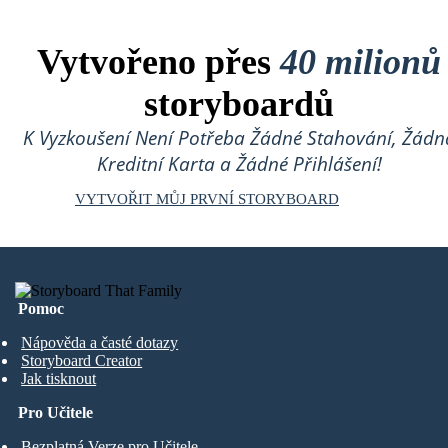
Vytvořeno přes
40 milionů
storyboardů
K Vyzkoušení Není Potřeba Žádné Stahování, Žádn
Kreditní Karta a Žádné Přihlášení!
VYTVOŘIT MŮJ PRVNÍ STORYBOARD
Pomoc
Nápověda a časté dotazy
Storyboard Creator
Jak tisknout
Pro Učitele
Bezplatná Verze pro Učitele