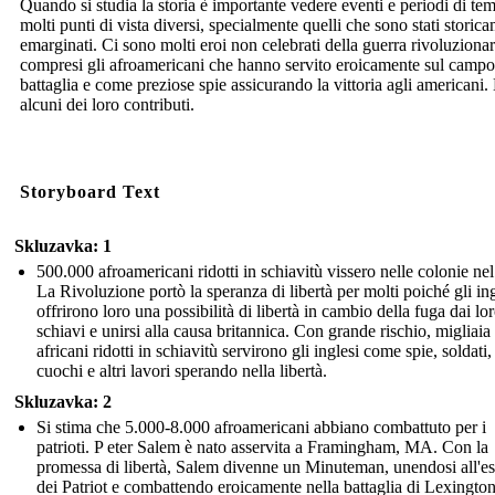
Quando si studia la storia è importante vedere eventi e periodi di te
molti punti di vista diversi, specialmente quelli che sono stati storic
emarginati. Ci sono molti eroi non celebrati della guerra rivoluzionar
compresi gli afroamericani che hanno servito eroicamente sul campo
battaglia e come preziose spie assicurando la vittoria agli americani.
alcuni dei loro contributi.
Storyboard Text
Skluzavka: 1
500.000 afroamericani ridotti in schiavitù vissero nelle colonie ne
La Rivoluzione portò la speranza di libertà per molti poiché gli ing
offrirono loro una possibilità di libertà in cambio della fuga dai lo
schiavi e unirsi alla causa britannica. Con grande rischio, migliaia 
africani ridotti in schiavitù servirono gli inglesi come spie, soldati,
cuochi e altri lavori sperando nella libertà.
Skluzavka: 2
Si stima che 5.000-8.000 afroamericani abbiano combattuto per i
patrioti. P eter Salem è nato asservita a Framingham, MA. Con la
promessa di libertà, Salem divenne un Minuteman, unendosi all'es
dei Patriot e combattendo eroicamente nella battaglia di Lexington