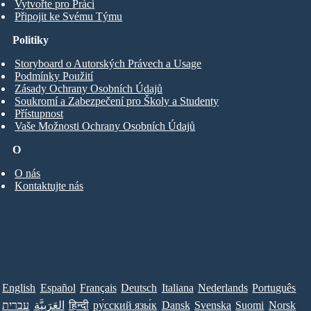
Vytvořte pro Práci
Připojit ke Svému Týmu
Politiky
Storyboard o Autorských Právech a Usage
Podmínky Použití
Zásady Ochrany Osobních Údajů
Soukromí a Zabezpečení pro Školy a Studenty
Přístupnost
Vaše Možnosti Ochrany Osobních Údajů
O
O nás
Kontaktujte nás
English
Español
Français
Deutsch
Italiana
Nederlands
Português
עברית
العَرَبِيَّة
हिन्दी
ру́сский язы́к
Dansk
Svenska
Suomi
Norsk