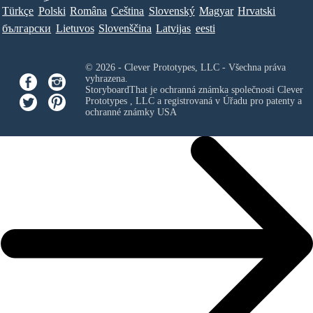
Türkçe
Polski
Româna
Ceština
Slovenský
Magyar
Hrvatski
български
Lietuvos
Slovenščina
Latvijas
eesti
© 2026 - Clever Prototypes, LLC - Všechna práva
vyhrazena.
StoryboardThat je ochranná známka společnosti
Clever
Prototypes , LLC
a registrovaná v Úřadu pro patenty a
ochranné známky USA