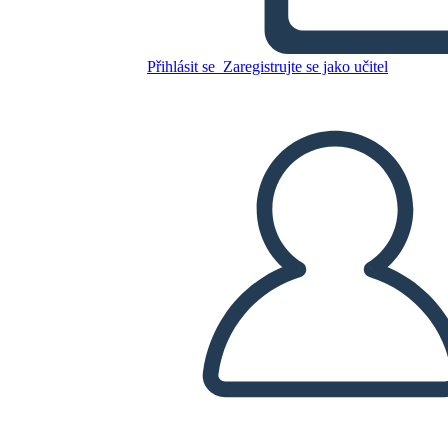
Přihlásit se
Zaregistrujte se jako učitel
Zkopírujte tento scénář
VYTVOŘIT STORYBOARD
PŘEHRÁT PREZENTACI
PŘEČTI MI