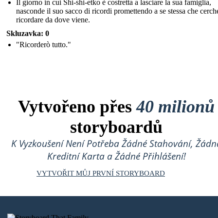
Il giorno in cui Shi-shi-etko è costretta a lasciare la sua famiglia,
nasconde il suo sacco di ricordi promettendo a se stessa che cerch
ricordare da dove viene.
Skluzavka: 0
"Ricorderò tutto."
Vytvořeno přes
40 milionů
storyboardů
K Vyzkoušení Není Potřeba Žádné Stahování, Žádn
Kreditní Karta a Žádné Přihlášení!
VYTVOŘIT MŮJ PRVNÍ STORYBOARD