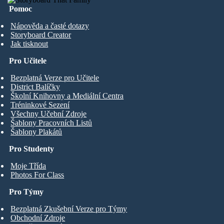
Pomoc
Nápověda a časté dotazy
Storyboard Creator
Jak tisknout
Pro Učitele
Bezplatná Verze pro Učitele
District Balíčky
Školní Knihovny a Mediální Centra
Tréninkové Sezení
Všechny Učební Zdroje
Šablony Pracovních Listů
Šablony Plakátů
Pro Studenty
Moje Třída
Photos For Class
Pro Týmy
Bezplatná Zkušební Verze pro Týmy
Obchodní Zdroje