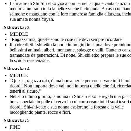
La madre di Shi-Shi-etko gioca con lei nell'acqua e canta canzoni
mentre ammirano tutta la bellezza che li circonda. A casa cucinan
salmone e mangiano con la loro numerosa famiglia allargata, inclu
sua amata nonna Yayah.
Skluzavka: 3
MIDDLE
"Ragazza mia, queste sono le cose che devi sempre ricordare"
Il padre di Shi-shi-etko la porta in un giro in canoa dove prendono 
bellissimi animali, alberi, montagne, spiagge e valli. Cantano can
tramandate da generazioni. Di notte, Shi-shi etko prepara le sue c
la scuola residenziale.
Skluzavka: 4
MIDDLE
"Questa, ragazza mia, è una borsa per te per conservare tutti i tuoi
ricordi. Non importa dove vai, non importa quello che fai, ricordat
tenerli al sicuro."
Nel suo ultimo giorno, la nonna di Shi-shi-etko le regala una picc
borsa speciale in pelle di cervo in cui conservare tutti i suoi tesori 
ricordi. Shi-shi-etko e sua nonna esplorano la foresta e la valle
raccogliendo piante, rocce e fiori.
Skluzavka: 5
FINE