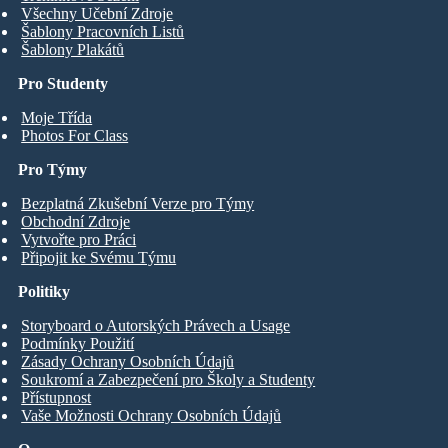
Všechny Učební Zdroje
Šablony Pracovních Listů
Šablony Plakátů
Pro Studenty
Moje Třída
Photos For Class
Pro Týmy
Bezplatná Zkušební Verze pro Týmy
Obchodní Zdroje
Vytvořte pro Práci
Připojit ke Svému Týmu
Politiky
Storyboard o Autorských Právech a Usage
Podmínky Použití
Zásady Ochrany Osobních Údajů
Soukromí a Zabezpečení pro Školy a Studenty
Přístupnost
Vaše Možnosti Ochrany Osobních Údajů