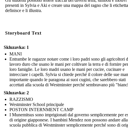
Gli studenti possono tenere traccia dei diversi temi, simboli e motivi
presenti in Sylvia e Aki e creare una mappa del ragno che li etichetta,
definisce e li illustra.
Storyboard Text
Skluzavka: 1
MANI
Entrambe le ragazze notare come i loro padri sono gli agricoltori d
lavoro duro che usano le mani per coltivare la terra e di fornire per
loro famiglie. Le loro madri usano le mani per cucire, cucinare e
intrecciare i capelli. Sylvia si chiede perché il colore delle sue man
importante quando le paragona ai suoi cugini, che sarebbero stati
accettati alla scuola di Westminster perché sembravano più "bianc
Skluzavka: 2
RAZZISMO
Westminster School principale
POSTON INTERNMENT CAMP
I Munemitsus sono imprigionati dal governo semplicemente per e
di origine giapponese. I bambini Mendez non possono andare alla
scuola pubblica di Westminster semplicemente perché sono di ori