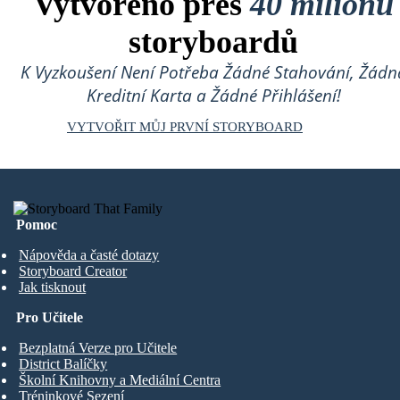
Vytvořeno přes
40 milionů
storyboardů
K Vyzkoušení Není Potřeba Žádné Stahování, Žádn
Kreditní Karta a Žádné Přihlášení!
VYTVOŘIT MŮJ PRVNÍ STORYBOARD
Pomoc
Nápověda a časté dotazy
Storyboard Creator
Jak tisknout
Pro Učitele
Bezplatná Verze pro Učitele
District Balíčky
Školní Knihovny a Mediální Centra
Tréninkové Sezení