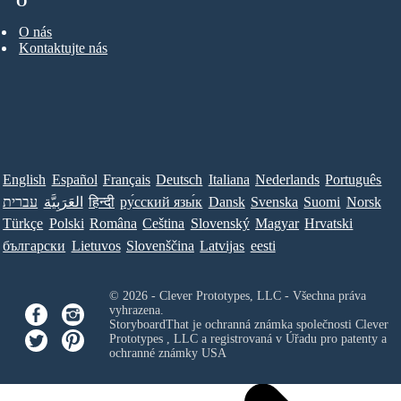
O
O nás
Kontaktujte nás
English
Español
Français
Deutsch
Italiana
Nederlands
Português
עברית
العَرَبِيَّة
हिन्दी
ру́сский язы́к
Dansk
Svenska
Suomi
Norsk
Türkçe
Polski
Româna
Ceština
Slovenský
Magyar
Hrvatski
български
Lietuvos
Slovenščina
Latvijas
eesti
© 2026 - Clever Prototypes, LLC - Všechna práva
vyhrazena.
StoryboardThat je ochranná známka společnosti
Clever
Prototypes , LLC
a registrovaná v Úřadu pro patenty a
ochranné známky USA