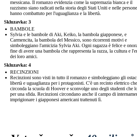
messicana. Il romanzo evidenzia come la supremazia bianca e il
razzismo siano radicati nella storia degli Stati Uniti e nelle person
hanno combattuto per l'uguaglianza e la libertà.
Skluzavka: 3
BAMBOLE
Sylvia e le bambole di Aki, Keiko, la bambola giapponese, e
Carmencita, la bambola del Messico, sono ricorrenti motivi e
simboleggiano l'amicizia Sylvia Aki. Ogni ragazza è felice e onora
fine di avere una bambola che rappresenta la razza, la cultura e l'e
dei loro amici.
Skluzavka: 4
RECINZIONI
Recinzioni sono visti in tutto il romanzo e simboleggiano gli ostaco
libertà e uguaglianza per i protagonisti. C'è un recinto elettrico ch
circonda la scuola di Hoover e sconvolge uno degli studenti che l
per una sfida. Recinzioni circondano anche il campo di intername
imprigionare i giapponesi americani trattenuti lì.