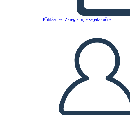
Sylvia e Aki
Přihlásit se
Zaregistrujte se jako učitel
Zkopírujte tento scénář
VYTVOŘIT STORYBOARD
PŘEHRÁT PREZENTACI
PŘEČTI MI