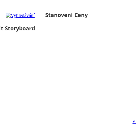
Stanovení Ceny
it Storyboard
V