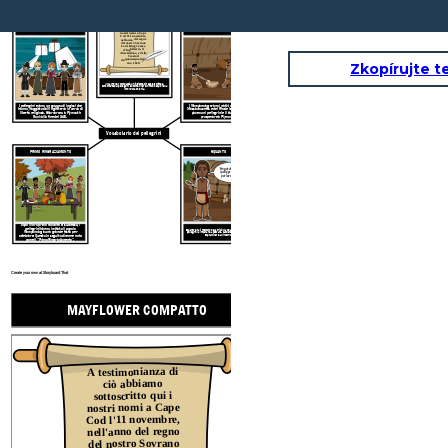
MAYFLOWER COMPATTO
A testimonianza di
ciò abbiamo
PELLEGRINI
WAMPANOAGS
sottoscritto qui i
nostri nomi a Cape
Cod l'11 novembre,
nell'anno del regno
del nostro Sovrano
Lord King James,
d'Inghilterra, il
diciottesimo, e della
Scozia il
cinquantaquattresi
Zkopírujte t
mo, 1620.
Il Mayflower Compact è un insieme di regole scritte e
concordate dai pellegrini su come vivere in modo equo nella
loro nuova colonia.
I pellegrini erano un gruppo di inglesi che
I Wampanoag erano i nativi originali del
hanno viaggiato dall'Inghilterra in cerca di
Massachusetts e del Rhode Island. Fecero
libertà religiosa. Sbarcarono a Plymouth
pace con i pellegrini e li aiutarono a
Rock alla fine del 1620.
prosperare a Plymouth.
Vocabolario dei pellegrini
PRIMO RINGRAZIAMENTO
SQUANTO
Ho potuto aiutare
i pellegrini perché
parlavo inglese!
Dopo il loro primo raccolto di successo, i
pellegrini hanno invitato il popolo
Squanto era il membro della tribù Wampanoag che aiutava i
Wampanoag a una grande festa per
pellegrini a imparare a pescare, cacciare, piantare mais e
sopravvivere all'inverno.
celebrare. Questo in seguito divenne noto
come il "Primo Ringraziamento".
Create your own at Storyboard That
MAYFLOWER COMPATTO
A testimonianza di
ciò abbiamo
WAMPA
sottoscritto qui i
nostri nomi a Cape
Cod l'11 novembre,
nell'anno del regno
del nostro Sovrano