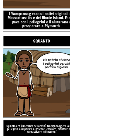
prosperare a Plymouth.
A testimoni
ciò abb
I Wampanoag erano i nativi originali del
PELLEGRINI
sottoscritt
Massachusetts e del Rhode Island. Fecero
nostri nomi
pace con i pellegrini e li aiutarono a
Cod l'11 no
prosperare a Plymouth.
nell'anno d
del nostro 
Lord King
d'Inghilte
SQUANTO
diciottesimo
Scozia
cinquantaq
mo, 16
Ho potuto aiutare
i pellegrini perché
SQUANTO
parlavo inglese!
Squanto era il membro della tr
pellegrini a imparare a pescar
sopravvivere a
Il Mayflower Compact è un in
concordate dai pellegrini su co
loro nuova 
Ho potuto aiutare
i pellegrini perché
parlavo inglese!
I pellegrini erano un gruppo di inglesi che
hanno viaggiato dall'Inghilterra in cerca di
libertà religiosa. Sbarcarono a Plymouth
Rock alla fine del 1620.
Squanto era il membro della tribù Wampanoag che aiutava i
Vocabolario de
pellegrini a imparare a pescare, cacciare, piantare mais e
sopravvivere all'inverno.