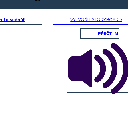
ento scénář
VYTVOŘIT STORYBOARD
PŘEČTI MI
NOAGS