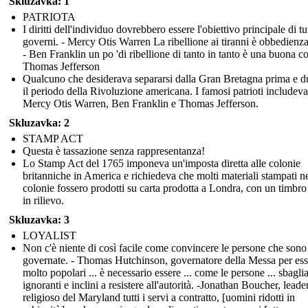
Skluzavka: 1
PATRIOTA
I diritti dell'individuo dovrebbero essere l'obiettivo principale di tut
governi. - Mercy Otis Warren La ribellione ai tiranni è obbedienz
- Ben Franklin un po 'di ribellione di tanto in tanto è una buona co
Thomas Jefferson
Qualcuno che desiderava separarsi dalla Gran Bretagna prima e d
il periodo della Rivoluzione americana. I famosi patrioti includev
Mercy Otis Warren, Ben Franklin e Thomas Jefferson.
Skluzavka: 2
STAMP ACT
Questa è tassazione senza rappresentanza!
Lo Stamp Act del 1765 imponeva un'imposta diretta alle colonie
britanniche in America e richiedeva che molti materiali stampati ne
colonie fossero prodotti su carta prodotta a Londra, con un timbro 
in rilievo.
Skluzavka: 3
LOYALIST
Non c'è niente di così facile come convincere le persone che sono
governate. - Thomas Hutchinson, governatore della Messa per ess
molto popolari ... è necessario essere ... come le persone ... sbaglia
ignoranti e inclini a resistere all'autorità. -Jonathan Boucher, leade
religioso del Maryland tutti i servi a contratto, [uomini ridotti in