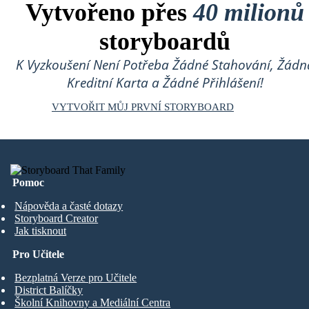
Vytvořeno přes
40 milionů
storyboardů
K Vyzkoušení Není Potřeba Žádné Stahování, Žádn
Kreditní Karta a Žádné Přihlášení!
VYTVOŘIT MŮJ PRVNÍ STORYBOARD
Pomoc
Nápověda a časté dotazy
Storyboard Creator
Jak tisknout
Pro Učitele
Bezplatná Verze pro Učitele
District Balíčky
Školní Knihovny a Mediální Centra