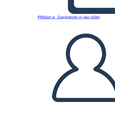
Rivoluzione Americana
Přihlásit se
Zaregistrujte se jako učitel
Zkopírujte tento scénář
VYTVOŘIT STORYBOARD
PŘEHRÁT PREZENTACI
PŘEČTI MI