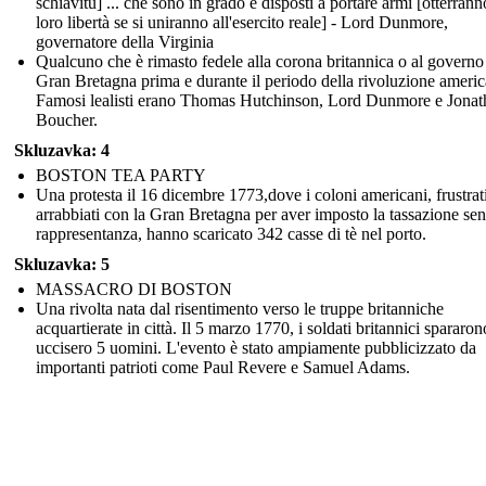
schiavitù] ... che sono in grado e disposti a portare armi [otterrann
loro libertà se si uniranno all'esercito reale] - Lord Dunmore,
governatore della Virginia
Qualcuno che è rimasto fedele alla corona britannica o al governo
Gran Bretagna prima e durante il periodo della rivoluzione americ
Famosi lealisti erano Thomas Hutchinson, Lord Dunmore e Jonat
Boucher.
Skluzavka: 4
BOSTON TEA PARTY
Una protesta il 16 dicembre 1773,dove i coloni americani, frustrat
arrabbiati con la Gran Bretagna per aver imposto la tassazione se
rappresentanza, hanno scaricato 342 casse di tè nel porto.
Skluzavka: 5
MASSACRO DI BOSTON
Una rivolta nata dal risentimento verso le truppe britanniche
acquartierate in città. Il 5 marzo 1770, i soldati britannici spararon
uccisero 5 uomini. L'evento è stato ampiamente pubblicizzato da
importanti patrioti come Paul Revere e Samuel Adams.