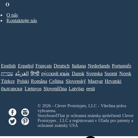
O
O nás
Kontaktujte nás
English
Español
Français
Deutsch
Italiana
Nederlands
Português
עברית
العَرَبِيَّة
हिन्दी
ру́сский язы́к
Dansk
Svenska
Suomi
Norsk
Türkçe
Polski
Româna
Ceština
Slovenský
Magyar
Hrvatski
български
Lietuvos
Slovenščina
Latvijas
eesti
© 2026 - Clever Prototypes, LLC - Všechna práva
vyhrazena.
StoryboardThat je ochranná známka společnosti
Clever
Prototypes , LLC
a registrovaná v Úřadu pro patenty a
ochranné známky USA