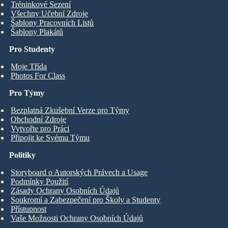
Tréninkové Sezení
Všechny Učební Zdroje
Šablony Pracovních Listů
Šablony Plakátů
Pro Studenty
Moje Třída
Photos For Class
Pro Týmy
Bezplatná Zkušební Verze pro Týmy
Obchodní Zdroje
Vytvořte pro Práci
Připojit ke Svému Týmu
Politiky
Storyboard o Autorských Právech a Usage
Podmínky Použití
Zásady Ochrany Osobních Údajů
Soukromí a Zabezpečení pro Školy a Studenty
Přístupnost
Vaše Možnosti Ochrany Osobních Údajů