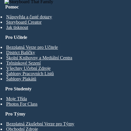
Pomoc
Nápověda a časté dotazy
Storyboard Creator
Jak tisknout
Pro Učitele
Bezplatná Verze pro Učitele
District Balíčky
Školní Knihovny a Mediální Centra
Tréninkové Sezení
Všechny Učební Zdroje
Šablony Pracovních Listů
Šablony Plakátů
Pro Studenty
Moje Třída
Photos For Class
Pro Týmy
Bezplatná Zkušební Verze pro Týmy
Obchodní Zdroje