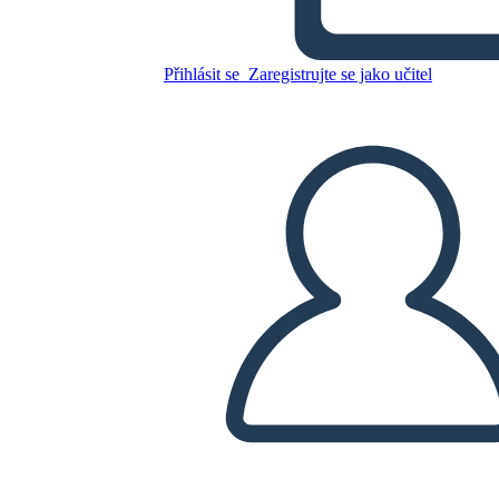
Zkopírujte tento scénář
VYTVOŘIT STORYBOARD
Přihlásit se
Zaregistrujte se jako učitel
PŘEHRÁT PREZENTACI
PŘEČTI MI