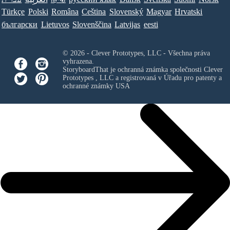
Türkçe
Polski
Româna
Ceština
Slovenský
Magyar
Hrvatski
български
Lietuvos
Slovenščina
Latvijas
eesti
© 2026 - Clever Prototypes, LLC - Všechna práva
vyhrazena.
StoryboardThat je ochranná známka společnosti
Clever
Prototypes , LLC
a registrovaná v Úřadu pro patenty a
ochranné známky USA