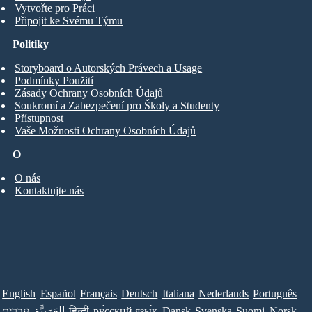
Vytvořte pro Práci
Připojit ke Svému Týmu
Politiky
Storyboard o Autorských Právech a Usage
Podmínky Použití
Zásady Ochrany Osobních Údajů
Soukromí a Zabezpečení pro Školy a Studenty
Přístupnost
Vaše Možnosti Ochrany Osobních Údajů
O
O nás
Kontaktujte nás
English
Español
Français
Deutsch
Italiana
Nederlands
Português
עברית
العَرَبِيَّة
हिन्दी
ру́сский язы́к
Dansk
Svenska
Suomi
Norsk