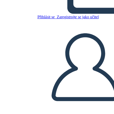
Zkopírujte tento scénář
VYTVOŘIT STORYBOARD
Přihlásit se
Zaregistrujte se jako učitel
PŘEHRÁT PREZENTACI
PŘEČTI MI