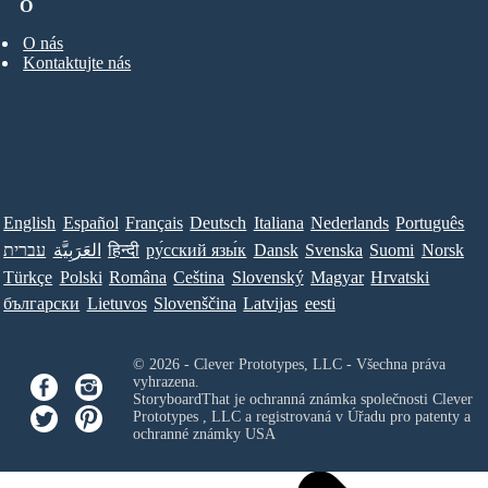
O
O nás
Kontaktujte nás
English
Español
Français
Deutsch
Italiana
Nederlands
Português
עברית
العَرَبِيَّة
हिन्दी
ру́сский язы́к
Dansk
Svenska
Suomi
Norsk
Türkçe
Polski
Româna
Ceština
Slovenský
Magyar
Hrvatski
български
Lietuvos
Slovenščina
Latvijas
eesti
© 2026 - Clever Prototypes, LLC - Všechna práva
vyhrazena.
StoryboardThat je ochranná známka společnosti
Clever
Prototypes , LLC
a registrovaná v Úřadu pro patenty a
ochranné známky USA