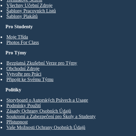
Všechny Učební Zdroje
Šablony Pracovních Listů
Šablony Plakátů
Pro Studenty
Moje Třída
Photos For Class
Pro Týmy
Bezplatná Zkušební Verze pro Týmy
Obchodní Zdroje
Vytvořte pro Práci
Připojit ke Svému Týmu
Politiky
Storyboard o Autorských Právech a Usage
Podmínky Použití
Zásady Ochrany Osobních Údajů
Soukromí a Zabezpečení pro Školy a Studenty
Přístupnost
Vaše Možnosti Ochrany Osobních Údajů