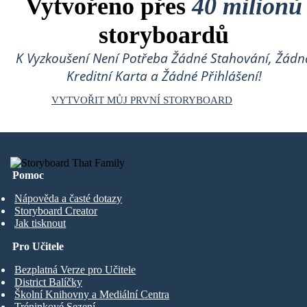
Vytvořeno přes
40 milionů
storyboardů
K Vyzkoušení Není Potřeba Žádné Stahování, Žádn
Kreditní Karta a Žádné Přihlášení!
VYTVOŘIT MŮJ PRVNÍ STORYBOARD
Pomoc
Nápověda a časté dotazy
Storyboard Creator
Jak tisknout
Pro Učitele
Bezplatná Verze pro Učitele
District Balíčky
Školní Knihovny a Mediální Centra
Tréninkové Sezení