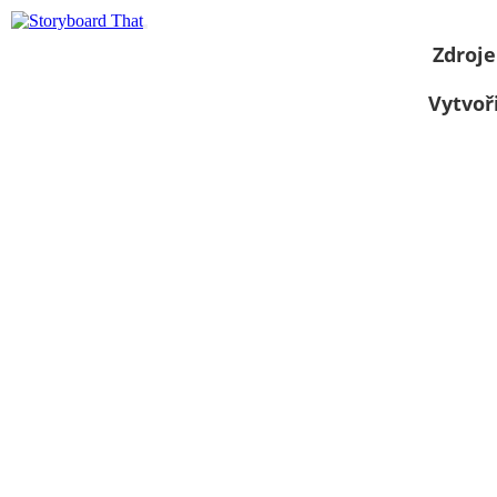
Zdroje
Vytvoř