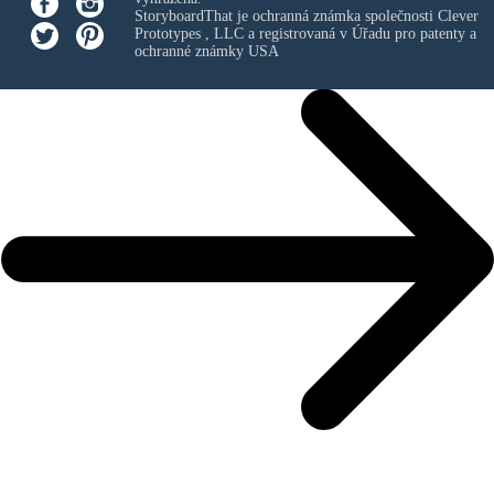
StoryboardThat je ochranná známka společnosti
Clever
Prototypes , LLC
a registrovaná v Úřadu pro patenty a
ochranné známky USA