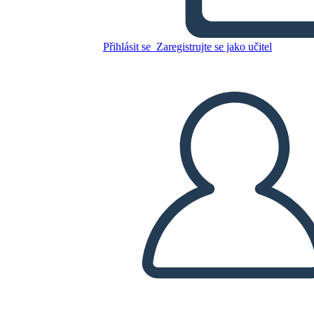
Zkopírujte tento scénář
Přihlásit se
Zaregistrujte se jako učitel
VYTVOŘIT STORYBOARD
PŘEHRÁT PREZENTACI
PŘEČTI MI