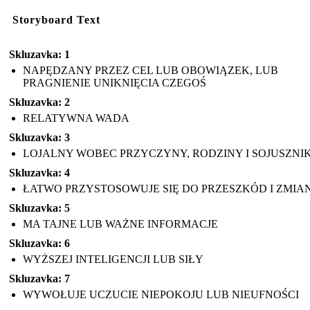
Storyboard Text
Skluzavka: 1
NAPĘDZANY PRZEZ CEL LUB OBOWIĄZEK, LUB
PRAGNIENIE UNIKNIĘCIA CZEGOŚ
Skluzavka: 2
RELATYWNA WADA
Skluzavka: 3
LOJALNY WOBEC PRZYCZYNY, RODZINY I SOJUSZN
Skluzavka: 4
ŁATWO PRZYSTOSOWUJE SIĘ DO PRZESZKÓD I ZMIA
Skluzavka: 5
MA TAJNE LUB WAŻNE INFORMACJE
Skluzavka: 6
WYŻSZEJ INTELIGENCJI LUB SIŁY
Skluzavka: 7
WYWOŁUJE UCZUCIE NIEPOKOJU LUB NIEUFNOŚCI