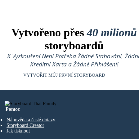
Vytvořeno přes
40 milionů
storyboardů
K Vyzkoušení Není Potřeba Žádné Stahování, Žádn
Kreditní Karta a Žádné Přihlášení!
VYTVOŘIT MŮJ PRVNÍ STORYBOARD
Pomoc
Nápověda a časté dotazy
Storyboard Creator
Jak tisknout