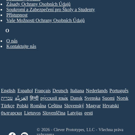
Zásady Ochrany Osobních Údajů
Soukromí a Zabezpečení pro Školy a Studenty
Přístupnost
Vaše Možnosti Ochrany Osobních Údajů
O
O nás
Kontaktujte nás
English
Español
Français
Deutsch
Italiana
Nederlands
Português
עברית
العَرَبِيَّة
हिन्दी
ру́сский язы́к
Dansk
Svenska
Suomi
Norsk
Türkçe
Polski
Româna
Ceština
Slovenský
Magyar
Hrvatski
български
Lietuvos
Slovenščina
Latvijas
eesti
© 2026 - Clever Prototypes, LLC - Všechna práva
vyhrazena.