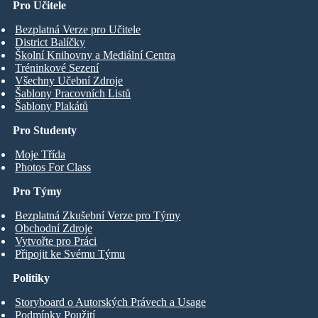
Pro Učitele
Bezplatná Verze pro Učitele
District Balíčky
Školní Knihovny a Mediální Centra
Tréninkové Sezení
Všechny Učební Zdroje
Šablony Pracovních Listů
Šablony Plakátů
Pro Studenty
Moje Třída
Photos For Class
Pro Týmy
Bezplatná Zkušební Verze pro Týmy
Obchodní Zdroje
Vytvořte pro Práci
Připojit ke Svému Týmu
Politiky
Storyboard o Autorských Právech a Usage
Podmínky Použití