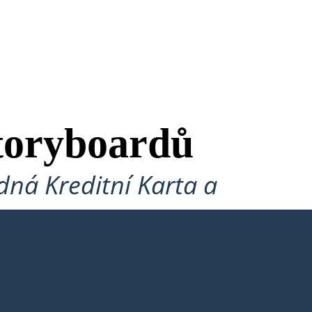
toryboardů
ná Kreditní Karta a