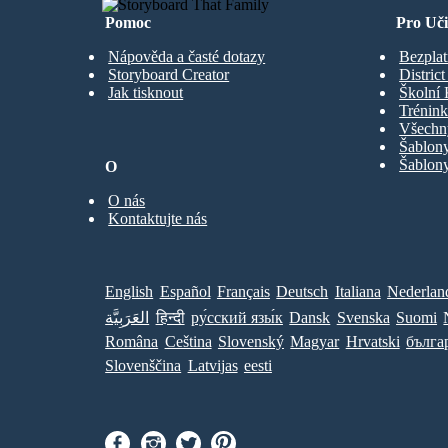
Pomoc
Pro Uči
Nápověda a časté dotazy
Bezplat
Storyboard Creator
Distric
Jak tisknout
Školní 
Trénink
Všechn
Šablony
Šablony
O
O nás
Kontaktujte nás
English
Español
Français
Deutsch
Italiana
Nederlan
العَرَبِيَّة
हिन्दी
ру́сский язы́к
Dansk
Svenska
Suomi
Româna
Ceština
Slovenský
Magyar
Hrvatski
бълга
Slovenščina
Latvijas
eesti