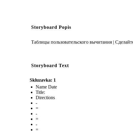
Storyboard Popis
Таблицы пользовательского вычитания | Сделайте
Storyboard Text
Skluzavka: 1
Name Date
Title:
Directions
-
=
-
=
-
=