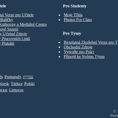
tele
Pro Studenty
ná Verze pro Učitele
Moje Třída
t Balíčky
Photos For Class
Knihovny a Mediální Centra
ové Sezení
Pro Týmy
y Učební Zdroje
 Pracovních Listů
Bezplatná Zkušební Verze pro 
 Plakátů
Obchodní Zdroje
Vytvořte pro Práci
Připojit ke Svému Týmu
ds
Português
עברית
Norsk
Türkçe
Polski
рски
Lietuvos
© 2
Stor