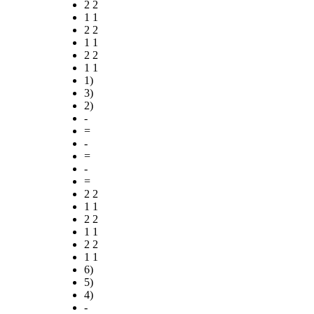
2 2
1 1
2 2
1 1
2 2
1 1
1)
3)
2)
-
=
-
=
-
=
2 2
1 1
2 2
1 1
2 2
1 1
6)
5)
4)
-