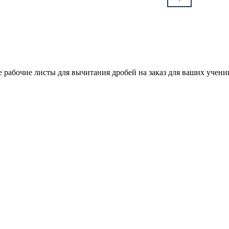
 рабочие листы для вычитания дробей на заказ для ваших учени