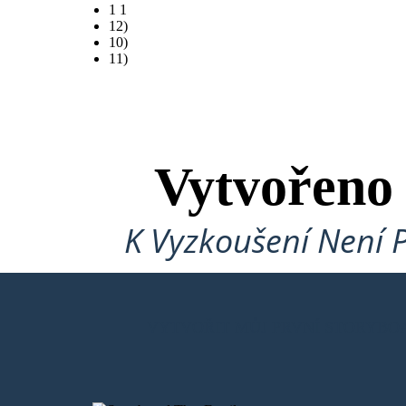
1 1
12)
10)
11)
Vytvořeno
K Vyzkoušení Není 
VYTVOŘIT MŮJ PRVNÍ STORYBO