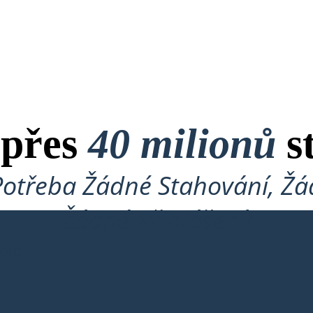
 přes
40 milionů
s
Potřeba Žádné Stahování, Žád
Žádné Přihlášení!
ARD