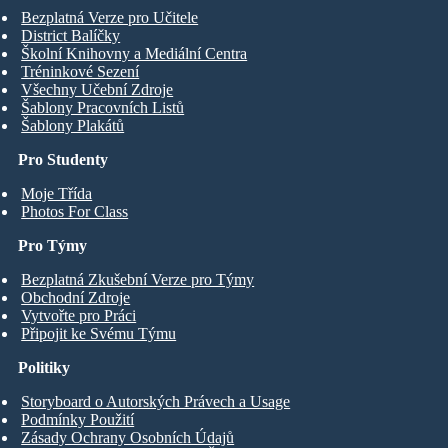
Bezplatná Verze pro Učitele
District Balíčky
Školní Knihovny a Mediální Centra
Tréninkové Sezení
Všechny Učební Zdroje
Šablony Pracovních Listů
Šablony Plakátů
Pro Studenty
Moje Třída
Photos For Class
Pro Týmy
Bezplatná Zkušební Verze pro Týmy
Obchodní Zdroje
Vytvořte pro Práci
Připojit ke Svému Týmu
Politiky
Storyboard o Autorských Právech a Usage
Podmínky Použití
Zásady Ochrany Osobních Údajů