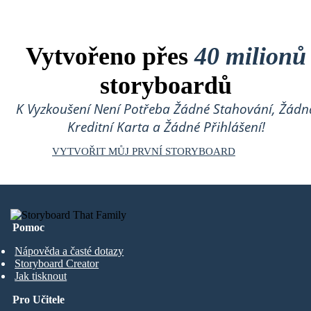
Vytvořeno přes
40 milionů
storyboardů
K Vyzkoušení Není Potřeba Žádné Stahování, Žádn
Kreditní Karta a Žádné Přihlášení!
VYTVOŘIT MŮJ PRVNÍ STORYBOARD
Pomoc
Nápověda a časté dotazy
Storyboard Creator
Jak tisknout
Pro Učitele