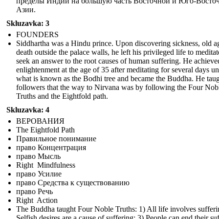
пределы Индии на большую часть Восточной и Юго-Восто
Азии.
Skluzavka: 3
FOUNDERS
Siddhartha was a Hindu prince. Upon discovering sickness, old a
death outside the palace walls, he left his privileged life to medita
seek an answer to the root causes of human suffering. He achieve
enlightenment at the age of 35 after meditating for several days u
what is known as the Bodhi tree and became the Buddha. He taug
followers that the way to Nirvana was by following the Four Nob
Truths and the Eightfold path.
Skluzavka: 4
ВЕРОВАНИЯ
The Eightfold Path
Правильное понимание
право Концентрация
право Мысль
Right Mindfulness
право Усилие
право Средства к существованию
право Речь
Right Action
The Buddha taught Four Noble Truths: 1) All life involves sufferi
Selfish desires are a cause of suffering; 3) People can end their su