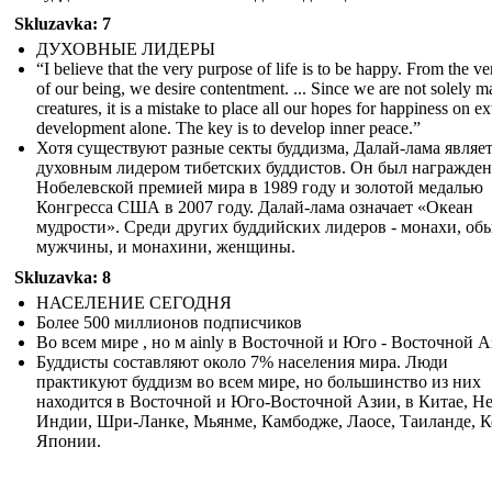
Skluzavka: 7
ДУХОВНЫЕ ЛИДЕРЫ
“I believe that the very purpose of life is to be happy. From the ve
of our being, we desire contentment. ... Since we are not solely ma
creatures, it is a mistake to place all our hopes for happiness on ex
development alone. The key is to develop inner peace.”
Хотя существуют разные секты буддизма, Далай-лама являе
духовным лидером тибетских буддистов. Он был награжден
Нобелевской премией мира в 1989 году и золотой медалью
Конгресса США в 2007 году. Далай-лама означает «Океан
мудрости». Среди других буддийских лидеров - монахи, об
мужчины, и монахини, женщины.
Skluzavka: 8
НАСЕЛЕНИЕ СЕГОДНЯ
Более 500 миллионов подписчиков
Во всем мире , но м ainly в Восточной и Юго - Восточной 
Буддисты составляют около 7% населения мира. Люди
практикуют буддизм во всем мире, но большинство из них
находится в Восточной и Юго-Восточной Азии, в Китае, Не
Индии, Шри-Ланке, Мьянме, Камбодже, Лаосе, Таиланде, К
Японии.