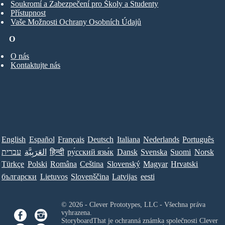
Soukromí a Zabezpečení pro Školy a Studenty
Přístupnost
Vaše Možnosti Ochrany Osobních Údajů
O
O nás
Kontaktujte nás
English
Español
Français
Deutsch
Italiana
Nederlands
Português
עברית
العَرَبِيَّة
हिन्दी
ру́сский язы́к
Dansk
Svenska
Suomi
Norsk
Türkçe
Polski
Româna
Ceština
Slovenský
Magyar
Hrvatski
български
Lietuvos
Slovenščina
Latvijas
eesti
© 2026 - Clever Prototypes, LLC - Všechna práva
vyhrazena.
StoryboardThat je ochranná známka společnosti
Clever