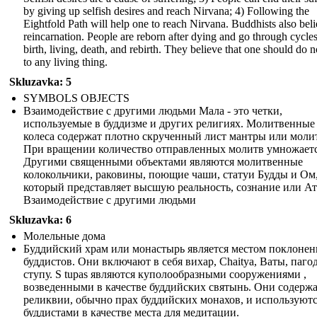
by giving up selfish desires and reach Nirvana; 4) Following the
Eightfold Path will help one to reach Nirvana. Buddhists also beli
reincarnation. People are reborn after dying and go through cycles
birth, living, death, and rebirth. They believe that one should do 
to any living thing.
Skluzavka: 5
SYMBOLS OBJECTS
Взаимодействие с другими людьми Мала - это четки,
используемые в буддизме и других религиях. Молитвенные
колеса содержат плотно скрученный лист мантры или моли
При вращении количество отправленных молитв умножаетс
Другими священными объектами являются молитвенные
колокольчики, раковины, поющие чаши, статуи Будды и Ом
который представляет высшую реальность, сознание или Ат
Взаимодействие с другими людьми
Skluzavka: 6
Молельные дома
Буддийский храм или монастырь является местом поклонен
буддистов. Они включают в себя вихар, Chaitya, Ваты, паго
ступу. S tupas являются куполообразными сооружениями ,
возведенными в качестве буддийских святынь. Они содерж
реликвии, обычно прах буддийских монахов, и используют
буддистами в качестве места для медитации.