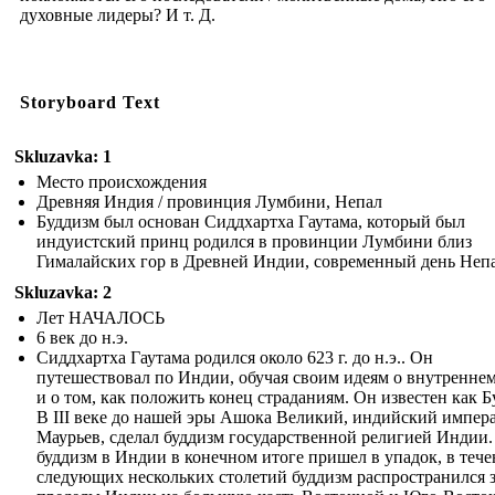
духовные лидеры? И т. Д.
Storyboard Text
Skluzavka: 1
Место происхождения
Древняя Индия / провинция Лумбини, Непал
Буддизм был основан Сиддхартха Гаутама, который был
индуистский принц родился в провинции Лумбини близ
Гималайских гор в Древней Индии, современный день Непа
Skluzavka: 2
Лет НАЧАЛОСЬ
6 век до н.э.
Сиддхартха Гаутама родился около 623 г. до н.э.. Он
путешествовал по Индии, обучая своим идеям о внутренне
и о том, как положить конец страданиям. Он известен как Б
В III веке до нашей эры Ашока Великий, индийский импер
Маурьев, сделал буддизм государственной религией Индии.
буддизм в Индии в конечном итоге пришел в упадок, в тече
следующих нескольких столетий буддизм распространился 