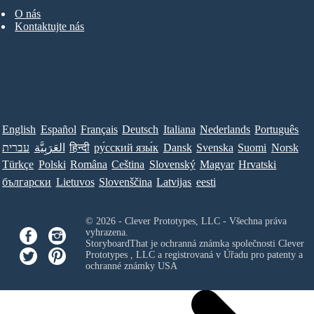
O nás
Kontaktujte nás
English
Español
Français
Deutsch
Italiana
Nederlands
Português
עברית
العَرَبِيَّة
हिन्दी
ру́сский язы́к
Dansk
Svenska
Suomi
Norsk
Türkçe
Polski
Româna
Ceština
Slovenský
Magyar
Hrvatski
български
Lietuvos
Slovenščina
Latvijas
eesti
© 2026 - Clever Prototypes, LLC - Všechna práva
vyhrazena.
StoryboardThat je ochranná známka společnosti
Clever
Prototypes , LLC
a registrovaná v Úřadu pro patenty a
ochranné známky USA