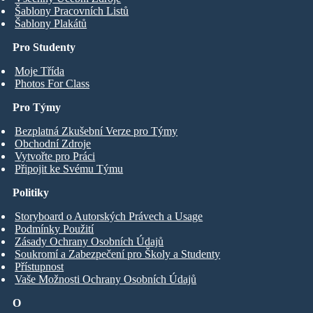
Šablony Pracovních Listů
Šablony Plakátů
Pro Studenty
Moje Třída
Photos For Class
Pro Týmy
Bezplatná Zkušební Verze pro Týmy
Obchodní Zdroje
Vytvořte pro Práci
Připojit ke Svému Týmu
Politiky
Storyboard o Autorských Právech a Usage
Podmínky Použití
Zásady Ochrany Osobních Údajů
Soukromí a Zabezpečení pro Školy a Studenty
Přístupnost
Vaše Možnosti Ochrany Osobních Údajů
O