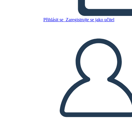
Zkopírujte tento scénář
VYTVOŘIT STORYBOARD
Přihlásit se
Zaregistrujte se jako učitel
PŘEHRÁT PREZENTACI
PŘEČTI MI