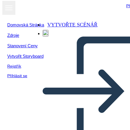
Př
VYTVOŘTE SCÉNÁŘ
Domovská Stránka
Zdroje
Zobrazit jako
Stanovení Ceny
prezentaci
Vytvořit Storyboard
Rejstřík
Přihlásit se
Farba Šachovnice