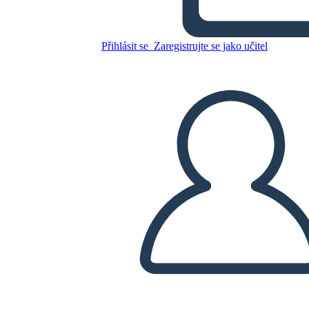
Zkopírujte tento scénář
Přihlásit se
Zaregistrujte se jako učitel
VYTVOŘIT STORYBOARD
PŘEHRÁT PREZENTACI
PŘEČTI MI