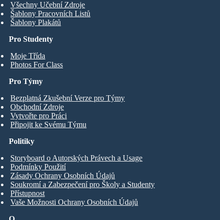
Všechny Učební Zdroje
Šablony Pracovních Listů
Šablony Plakátů
Pro Studenty
Moje Třída
Photos For Class
Pro Týmy
Bezplatná Zkušební Verze pro Týmy
Obchodní Zdroje
Vytvořte pro Práci
Připojit ke Svému Týmu
Politiky
Storyboard o Autorských Právech a Usage
Podmínky Použití
Zásady Ochrany Osobních Údajů
Soukromí a Zabezpečení pro Školy a Studenty
Přístupnost
Vaše Možnosti Ochrany Osobních Údajů
O