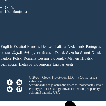
O nás
Kontaktujte nás
English
Español
Français
Deutsch
Italiana
Nederlands
Português
עברית
العَرَبِيَّة
हिन्दी
ру́сский язы́к
Dansk
Svenska
Suomi
Norsk
Türkçe
Polski
Româna
Ceština
Slovenský
Magyar
Hrvatski
български
Lietuvos
Slovenščina
Latvijas
eesti
© 2026 - Clever Prototypes, LLC - Všechna práva
vyhrazena.
StoryboardThat je ochranná známka společnosti
Clever
Prototypes , LLC
a registrovaná v Úřadu pro patenty a
ochranné známky USA