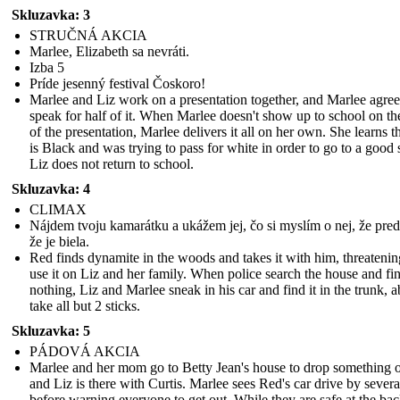
Skluzavka: 3
STRUČNÁ AKCIA
Marlee, Elizabeth sa nevráti.
Izba 5
Príde jesenný festival Čoskoro!
Marlee and Liz work on a presentation together, and Marlee agree
speak for half of it. When Marlee doesn't show up to school on th
of the presentation, Marlee delivers it all on her own. She learns t
is Black and was trying to pass for white in order to go to a good 
Liz does not return to school.
Skluzavka: 4
CLIMAX
Nájdem tvoju kamarátku a ukážem jej, čo si myslím o nej, že preds
že je biela.
Red finds dynamite in the woods and takes it with him, threatenin
use it on Liz and her family. When police search the house and fi
nothing, Liz and Marlee sneak in his car and find it in the trunk, a
take all but 2 sticks.
Skluzavka: 5
PÁDOVÁ AKCIA
Marlee and her mom go to Betty Jean's house to drop something o
and Liz is there with Curtis. Marlee sees Red's car drive by severa
before warning everyone to get out. While they are safe at the bac