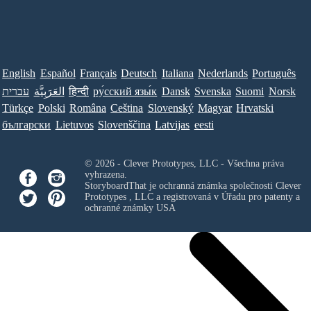
English
Español
Français
Deutsch
Italiana
Nederlands
Português
עברית
العَرَبِيَّة
हिन्दी
ру́сский язы́к
Dansk
Svenska
Suomi
Norsk
Türkçe
Polski
Româna
Ceština
Slovenský
Magyar
Hrvatski
български
Lietuvos
Slovenščina
Latvijas
eesti
© 2026 - Clever Prototypes, LLC - Všechna práva
vyhrazena.
StoryboardThat je ochranná známka společnosti
Clever
Prototypes , LLC
a registrovaná v Úřadu pro patenty a
ochranné známky USA