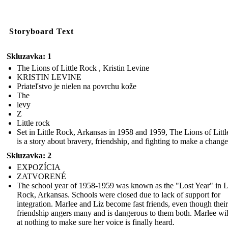
Storyboard Text
Skluzavka: 1
The Lions of Little Rock , Kristin Levine
KRISTIN LEVINE
Priateľstvo je nielen na povrchu kože
The
levy
Z
Little rock
Set in Little Rock, Arkansas in 1958 and 1959, The Lions of Litt
is a story about bravery, friendship, and fighting to make a change
Skluzavka: 2
EXPOZÍCIA
ZATVORENÉ
The school year of 1958-1959 was known as the "Lost Year" in Li
Rock, Arkansas. Schools were closed due to lack of support for
integration. Marlee and Liz become fast friends, even though their
friendship angers many and is dangerous to them both. Marlee wil
at nothing to make sure her voice is finally heard.