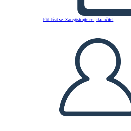
Lvi: Diagram Deja
Přihlásit se
Zaregistrujte se jako učitel
Zkopírujte tento scénář
VYTVOŘIT STORYBOARD
PŘEHRÁT PREZENTACI
PŘEČTI MI