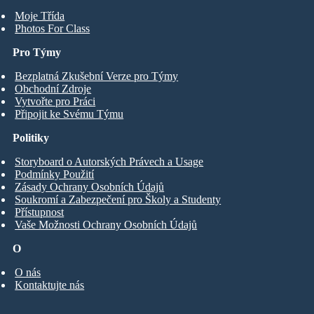
Moje Třída
Photos For Class
Pro Týmy
Bezplatná Zkušební Verze pro Týmy
Obchodní Zdroje
Vytvořte pro Práci
Připojit ke Svému Týmu
Politiky
Storyboard o Autorských Právech a Usage
Podmínky Použití
Zásady Ochrany Osobních Údajů
Soukromí a Zabezpečení pro Školy a Studenty
Přístupnost
Vaše Možnosti Ochrany Osobních Údajů
O
O nás
Kontaktujte nás