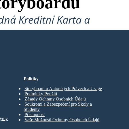
toryboardů
ná Kreditní Karta a
Politiky
Storyboard o Autorských Právech a Usage
Podmínky Použití
Zásady Ochrany Osobních Údajů
Soukromí a Zabezpečení pro Školy a
Studenty
Přístupnost
Týmy
Vaše Možnosti Ochrany Osobních Údajů