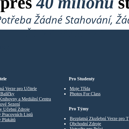
 přes
40 milionů
s
Potřeba Žádné Stahování, Žád
Žádné Přihlášení!
ARD
tele
Pro Studenty
ná Verze pro Učitele
Moje Třída
t Balíčky
Photos For Class
Knihovny a Mediální Centra
ové Sezení
Pro Týmy
y Učební Zdroje
 Pracovních Listů
Bezplatná Zkušební Verze pro 
 Plakátů
Obchodní Zdroje
Vytvořte pro Práci