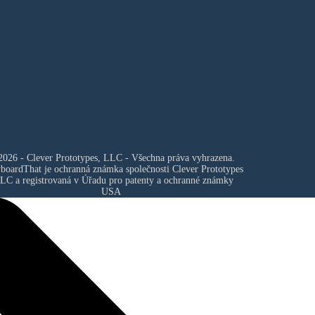
026 - Clever Prototypes, LLC - Všechna práva vyhrazena.
yboardThat je ochranná známka společnosti
Clever Prototypes
LLC
a registrovaná v Úřadu pro patenty a ochranné známky
USA