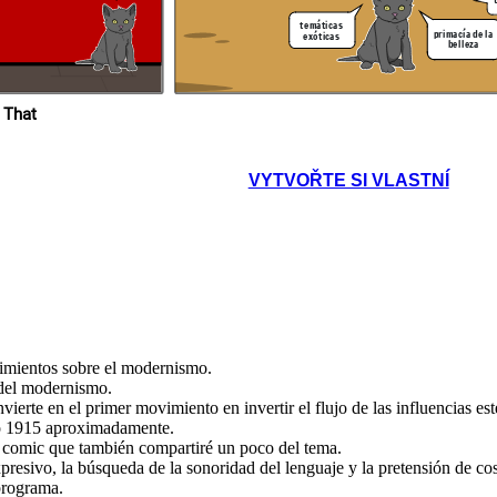
temáticas
primacía de la
exóticas
Gracias xd
belleza
tre
s xd
 That
alto nivel
de lenguaje
temática
VYTVOŘTE SI VLASTNÍ
macía de la
belleza
cimientos sobre el modernismo.
 del modernismo.
erte en el primer movimiento en invertir el flujo de las influencias esté
ió 1915 aproximadamente.
te comic que también compartiré un poco del tema.
xpresivo, la búsqueda de la sonoridad del lenguaje y la pretensión de c
programa.