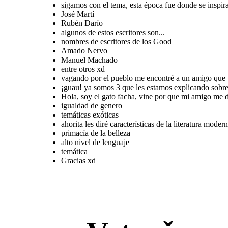
sigamos con el tema, esta época fue donde se inspir
José Martí
Rubén Darío
algunos de estos escritores son...
Gracias xd
nombres de escritores de los Good
Amado Nervo
Manuel Machado
entre otros xd
vagando por el pueblo me encontré a un amigo que t
¡guau! ya somos 3 que les estamos explicando sobre 
Hola, soy el gato facha, vine por que mi amigo me d
igualdad de genero
temáticas exóticas
ahorita les diré características de la literatura moder
primacía de la belleza
alto nivel de lenguaje
temática
Gracias xd