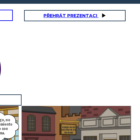
PŘEHRÁT PREZENTACI
go, no
imiento
nombres de
o con
escritores de
ma.
los
Good