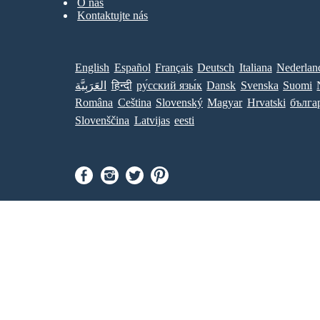
O nás
Kontaktujte nás
English
Español
Français
Deutsch
Italiana
Nederlan
العَرَبِيَّة
हिन्दी
ру́сский язы́к
Dansk
Svenska
Suomi
Româna
Ceština
Slovenský
Magyar
Hrvatski
бълга
Slovenščina
Latvijas
eesti