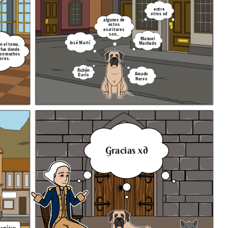
entre
otros xd
algunos de
estos
escritores
son...
Manuel
José Martí
Machado
n el tema,
 fue donde
ron muchos
ores.
Rubén
Amado
Darío
Nervo
Gracias xd
temática