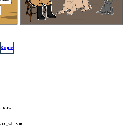
Kopie
ticas.
osmopolitismo.