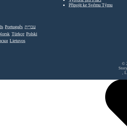
Připojit ke Svému Týmu
ds
Português
עברית
Norsk
Türkçe
Polski
рски
Lietuvos
© 2
Stor
, 