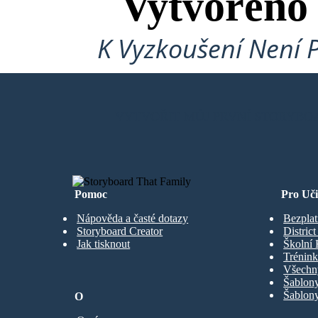
Vytvořeno
K Vyzkoušení Není 
VYTVOŘIT MŮJ PRVNÍ STORYBO
Pomoc
Pro Uči
Nápověda a časté dotazy
Bezplat
Storyboard Creator
Distric
Jak tisknout
Školní 
Trénink
Všechn
Šablony
Šablony
O