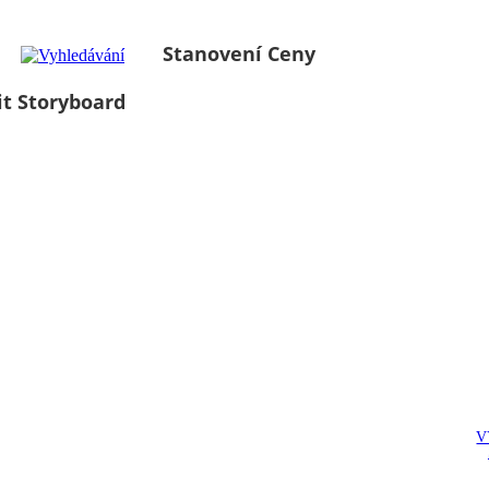
Stanovení Ceny
it Storyboard
V