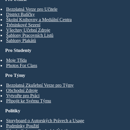
Bezplatná Verze pro Učitele
District Balíčky
Školní Knihovny a Mediální Centra
Tréninkové Sezení
Všechny Učební Zdroje
Šablony Pracovních Listů
Šablony Plakátů
Pro Studenty
Moje Třída
Photos For Class
Pro Týmy
Bezplatná Zkušební Verze pro Týmy
Obchodní Zdroje
Vytvořte pro Práci
Připojit ke Svému Týmu
Politiky
Storyboard o Autorských Právech a Usage
Podmínky Použití