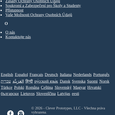
Zásady Ochrany Osobních Údajů
Soukromí a Zabezpečení pro Školy a Studenty
Přístupnost
Vaše Možnosti Ochrany Osobních Údajů
O
O nás
Kontaktujte nás
English
Español
Français
Deutsch
Italiana
Nederlands
Português
עברית
العَرَبِيَّة
हिन्दी
ру́сский язы́к
Dansk
Svenska
Suomi
Norsk
Türkçe
Polski
Româna
Ceština
Slovenský
Magyar
Hrvatski
български
Lietuvos
Slovenščina
Latvijas
eesti
© 2026 - Clever Prototypes, LLC - Všechna práva
vyhrazena.