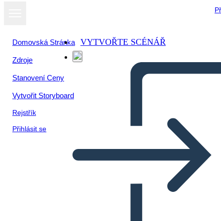
Př
VYTVOŘTE SCÉNÁŘ
Domovská Stránka
Zdroje
Zobrazit jako
Stanovení Ceny
prezentaci
Vytvořit Storyboard
Rejstřík
Přihlásit se
Edebi Eleman Çöpçü Avı