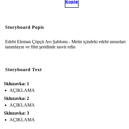
Kopie
Storyboard Popis
Edebi Eleman Çöpçü Avı Şablonu - Metin içindeki edebi unsurları
tanımlayın ve film şeridinde tasvir edin
Storyboard Text
Skluzavka: 1
AÇIKLAMA
Skluzavka: 2
AÇIKLAMA
Skluzavka: 3
AÇIKLAMA