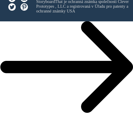
StoryboardThat je ochranná známka společnosti
Clever
Prototypes , LLC
a registrovaná v Úřadu pro patenty a
ochranné známky USA