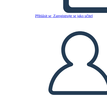
Zkopírujte tento scénář
Přihlásit se
Zaregistrujte se jako učitel
VYTVOŘIT STORYBOARD
PŘEHRÁT PREZENTACI
PŘEČTI MI