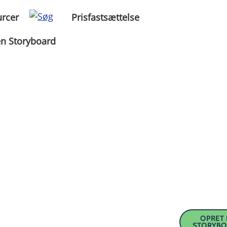
rcer
Prisfastsættelse
en Storyboard
OPRET 
STORYB