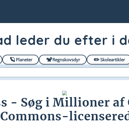
d leder du efter i 
🪐
🐒
✏️
Planeter
Regnskovsdyr
Skoleartikler
s - Søg i Millioner a
 Commons-licenserede