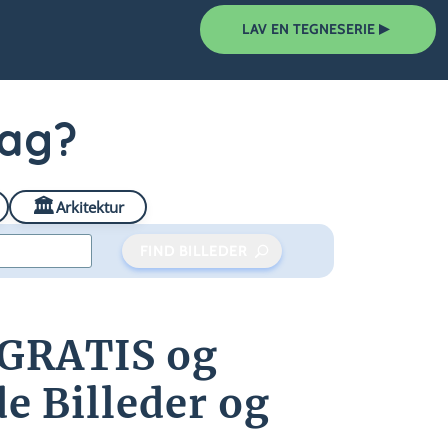
▲
LAV EN TEGNESERIE
dag?
🏛️
Arkitektur
FIND BILLEDER
f GRATIS og
 Billeder og