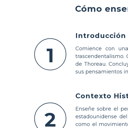
Cómo enseñ
Introducción
1
Comience con una c
trascendentalismo. 
de Thoreau. Concluy
sus pensamientos ini
Contexto His
Enseñe sobre el per
2
estadounidense del 
como el movimiento 