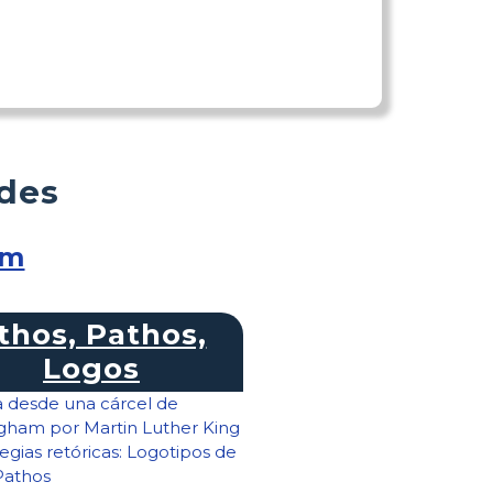
ades
am
thos, Pathos,
Logos