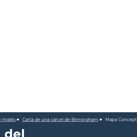
 Inglés
Carta de una cárcel de Birmingham
Mapa Conceptu
 del