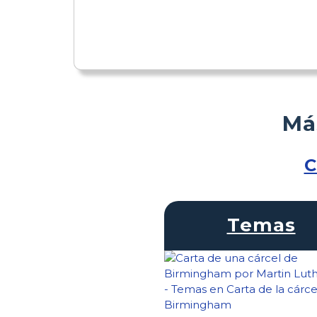
Má
C
Temas