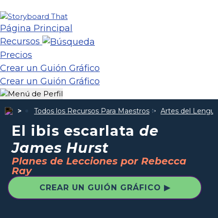
Página Principal
Recursos
Precios
Crear un Guión Gráfico
Crear un Guión Gráfico
Todos los Recursos Para Maestros
Artes del Lengua
El ibis escarlata
de
James Hurst
Planes de Lecciones por Rebecca
Ray
CREAR UN GUIÓN GRÁFICO ▶