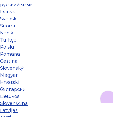
ру́сский язы́к
Dansk
Svenska
Suomi
Norsk
Türkçe
Polski
Româna
Ceština
Slovenský
Magyar
Hrvatski
български
Lietuvos
Slovenščina
Latvijas