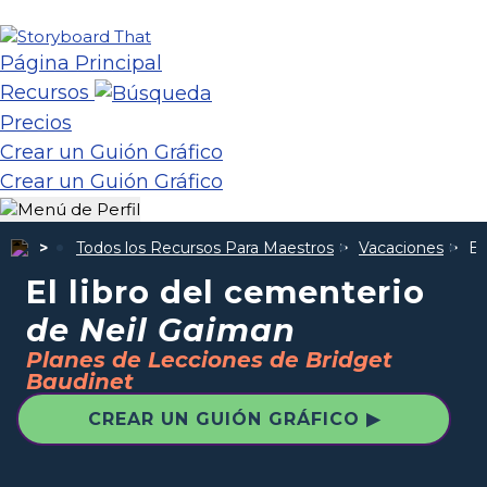
Página Principal
Recursos
Precios
Crear un Guión Gráfico
Crear un Guión Gráfico
Todos los Recursos Para Maestros
Vacaciones
El
El libro del cementerio
de Neil Gaiman
Planes de Lecciones de Bridget
Baudinet
CREAR UN GUIÓN GRÁFICO ▶