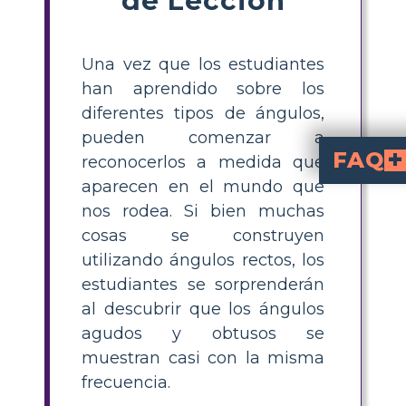
Una vez que los estudiantes
han aprendido sobre los
diferentes tipos de ángulos,
pueden comenzar a
FAQ
reconocerlos a medida que
aparecen en el mundo que
¿Cómo puedo enseña
y escenas donde aparecen ángulos, como escritorios o equipo
sea práctico y relevante
¿Cuáles son algunos ejemplos de ángulos que se encuentran en objetos coti
las esquinas de los libros (ángulos rectos), la inc
¿Cuál es una actividad sencilla para ayudar a lo
Crea escenas o permite que los estudiantes construyan las suyas
Haz que identifiquen y etiqu
ángulos agudos, obtusos y rectos dentro de cada escena para una lección divertida e inter
¿Cómo mides los ángulos en un entorno de aula?
o una regla de ángulos. Los estudiantes pueden medir ángulos en objeto
¿Por qué es importante que los est
hace que l
y muestra a los estudiantes cómo la geometría se apli
nos rodea. Si bien muchas
cosas se construyen
utilizando ángulos rectos, los
estudiantes se sorprenderán
al descubrir que los ángulos
agudos y obtusos se
muestran casi con la misma
frecuencia.