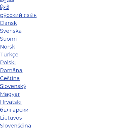
हिन्दी
ру́сский язы́к
Dansk
Svenska
Suomi
Norsk
Türkçe
Polski
Româna
Ceština
Slovenský
Magyar
Hrvatski
български
Lietuvos
Slovenščina