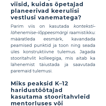
viisid, kuidas õpetajad
planeerivad keerulisi
vestlusi vanematega?
Parim viis on kasutada
konteksti–
lähenemise–lõppeesmärgi
raamistikku:
määratleda eesmärk, kavandada
peamised punktid ja toon ning seada
üles konstruktiivne tulemus. Jagada
stooritahvlit kolleegiga, mis aitab ka
lähenemist täiustada ja saavutada
paremaid tulemusi.
Miks peaksid K–12
haridustöötajad
kasutama stooritahvleid
mentorluses või