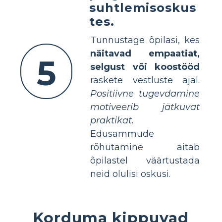
suhtlemisoskus
tes.
Tunnustage õpilasi, kes
näitavad empaatiat,
5
selgust või koostööd
raskete vestluste ajal.
Positiivne tugevdamine
motiveerib jätkuvat
praktikat.
Edusammude
rõhutamine aitab
õpilastel väärtustada
neid olulisi oskusi.
Korduma kippuvad