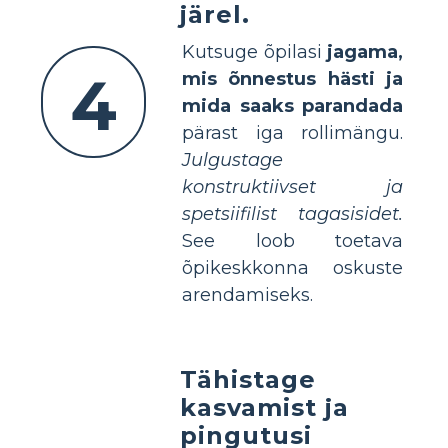
järel.
Kutsuge õpilasi
jagama,
4
mis õnnestus hästi ja
mida saaks parandada
pärast iga rollimängu.
Julgustage
konstruktiivset ja
spetsiifilist tagasisidet.
See loob toetava
õpikeskkonna oskuste
arendamiseks.
Tähistage
kasvamist ja
pingutusi