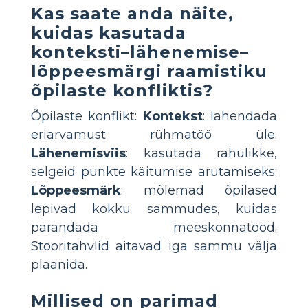
Kas saate anda näite,
kuidas kasutada
konteksti–lähenemise–
lõppeesmärgi raamistiku
õpilaste konfliktis?
Õpilaste konflikt:
Kontekst
: lahendada
eriarvamust rühmatöö üle;
Lähenemisviis
: kasutada rahulikke,
selgeid punkte käitumise arutamiseks;
Lõppeesmärk
: mõlemad õpilased
lepivad kokku sammudes, kuidas
parandada meeskonnatööd.
Stooritahvlid aitavad iga sammu välja
plaanida.
Millised on parimad