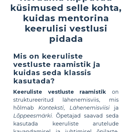
küsimused selle kohta,
kuidas mentorina
keerulisi vestlusi
pidada
Mis on keeruliste
vestluste raamistik ja
kuidas seda klassis
kasutada?
Keeruliste vestluste raamistik
on
struktureeritud lähenemisviis, mis
hõlmab
Konteksti
,
Lähenemisviisi
ja
Lõppeesmärki
. Õpetajad saavad seda
kasutada keeruliste arutelude
kavandamisel ja juhtimisel õpilaste,