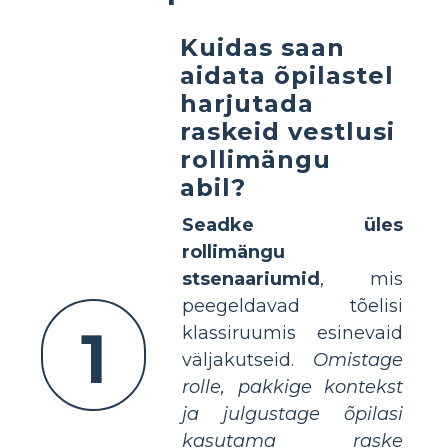
Kuidas saan
aidata õpilastel
harjutada
raskeid vestlusi
rollimängu
abil?
Seadke üles
rollimängu
stsenaariumid
, mis
peegeldavad tõelisi
1
klassiruumis esinevaid
väljakutseid.
Omistage
rolle, pakkige kontekst
ja julgustage õpilasi
kasutama raske