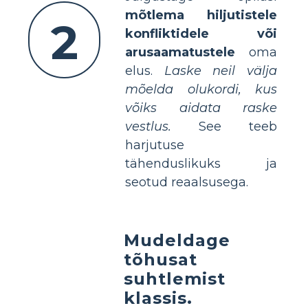
mõtlema hiljutistele
2
konfliktidele või
arusaamatustele
oma
elus.
Laske neil välja
mõelda olukordi, kus
võiks aidata raske
vestlus.
See teeb
harjutuse
tähenduslikuks ja
seotud reaalsusega.
Mudeldage
tõhusat
suhtlemist
klassis.