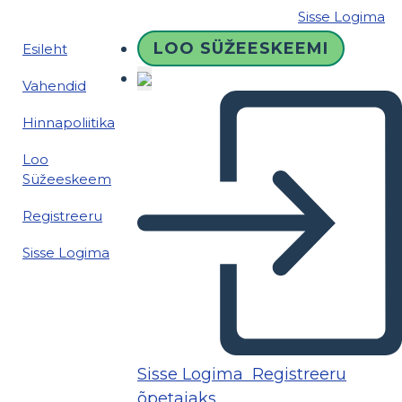
Sisse Logima
LOO SÜŽEESKEEMI
Esileht
Vahendid
Hinnapoliitika
Loo
Süžeeskeem
Registreeru
Sisse Logima
Sisse Logima
Registreeru
õpetajaks