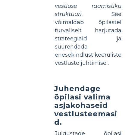
vestluse raamistiku
struktuuri.
See
võimaldab õpilastel
turvaliselt harjutada
strateegiaid ja
suurendada
enesekindlust keeruliste
vestluste juhtimisel.
Juhendage
õpilasi valima
asjakohaseid
vestlusteemasi
d.
Julgustage õpilasi