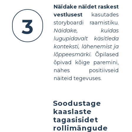
Näidake näidet raskest
vestlusest
kasutades
3
storyboardi raamistiku.
Näidake, kuidas
lugupidavalt käsitleda
konteksti, lähenemist ja
lõppeesmärki.
Õpilased
õpivad kõige paremini,
nähes positiivseid
näiteid tegevuses.
Soodustage
kaaslaste
tagasisidet
rollimängude