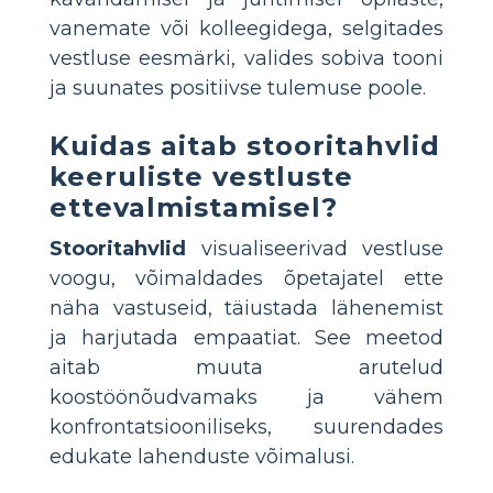
vanemate või kolleegidega, selgitades
vestluse eesmärki, valides sobiva tooni
ja suunates positiivse tulemuse poole.
Kuidas aitab stooritahvlid
keeruliste vestluste
ettevalmistamisel?
Stooritahvlid
visualiseerivad vestluse
voogu, võimaldades õpetajatel ette
näha vastuseid, täiustada lähenemist
ja harjutada empaatiat. See meetod
aitab muuta arutelud
koostöönõudvamaks ja vähem
konfrontatsiooniliseks, suurendades
edukate lahenduste võimalusi.