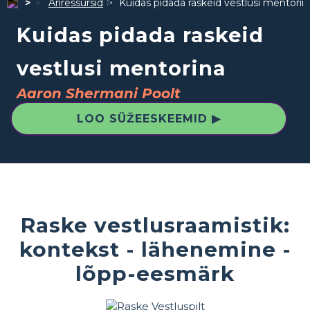
Äriressursid
Kuidas pidada raskeid vestlusi mentorin
Kuidas pidada raskeid
vestlusi mentorina
Aaron Shermani Poolt
LOO SÜŽEESKEEMID ▶
Raske vestlusraamistik:
kontekst - lähenemine -
lõpp-eesmärk