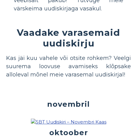
veebisait pakub! Tutvuge meie
värskeima uudiskirjaga vasakul.
Vaadake varasemaid
uudiskirju
Kas jäi kuu vahele või otsite rohkem? Veelgi
suurema loovuse avamiseks klõpsake
alloleval mõnel meie varasemal uudiskirjal!
novembril
oktoober