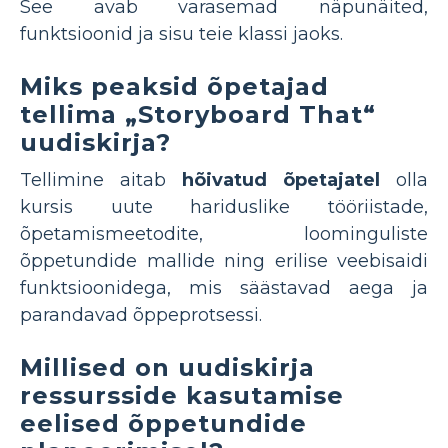
See avab varasemad näpunäited,
funktsioonid ja sisu teie klassi jaoks.
Miks peaksid õpetajad
tellima „Storyboard That“
uudiskirja?
Tellimine aitab
hõivatud õpetajatel
olla
kursis uute hariduslike tööriistade,
õpetamismeetodite, loominguliste
õppetundide mallide ning erilise veebisaidi
funktsioonidega, mis säästavad aega ja
parandavad õppeprotsessi.
Millised on uudiskirja
ressursside kasutamise
eelised õppetundide