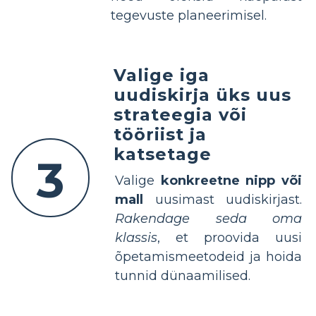
tegevuste planeerimisel.
Valige iga
uudiskirja üks uus
strateegia või
tööriist ja
katsetage
3
Valige
konkreetne nipp või
mall
uusimast uudiskirjast.
Rakendage seda oma
klassis
, et proovida uusi
õpetamismeetodeid ja hoida
tunnid dünaamilised.