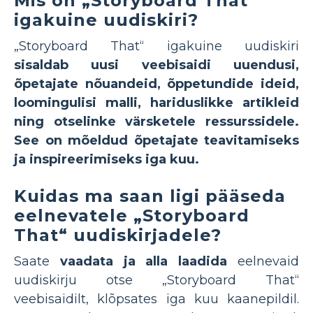
Mis on „Storyboard That”
igakuine uudiskiri?
„Storyboard That“ igakuine uudiskiri
sisaldab uusi veebisaidi uuendusi,
õpetajate nõuandeid, õppetundide ideid,
loomingulisi malli, hariduslikke artikleid
ning otselinke värsketele ressurssidele.
See on mõeldud õpetajate teavitamiseks
ja inspireerimiseks iga kuu.
Kuidas ma saan ligi pääseda
eelnevatele „Storyboard
That“ uudiskirjadele?
Saate
vaadata ja alla laadida
eelnevaid
uudiskirju otse „Storyboard That“
veebisaidilt, klõpsates iga kuu kaanepildil.