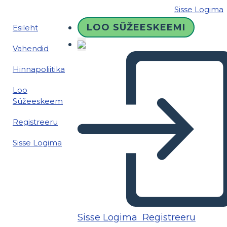
Sisse Logima
LOO SÜŽEESKEEMI
Esileht
Vahendid
Hinnapoliitika
Loo
Süžeeskeem
Registreeru
Sisse Logima
Sisse Logima
Registreeru