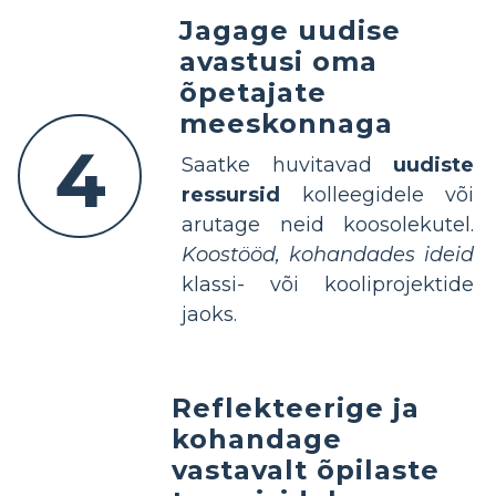
Jagage uudise
avastusi oma
õpetajate
meeskonnaga
4
Saatke huvitavad
uudiste
ressursid
kolleegidele või
arutage neid koosolekutel.
Koostööd, kohandades ideid
klassi- või kooliprojektide
jaoks.
Reflekteerige ja
kohandage
vastavalt õpilaste