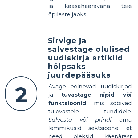
ja kaasahaaravana teie
õpilaste jaoks.
Sirvige ja
salvestage olulised
uudiskirja artiklid
hõlpsaks
juurdepääsuks
2
Avage eelnevad uudiskirjad
ja
tuvastage nipid või
funktsioonid
, mis sobivad
tulevastele tundidele.
Salvesta või prindi
oma
lemmikusid sektsioone, et
need oleksid käepärast