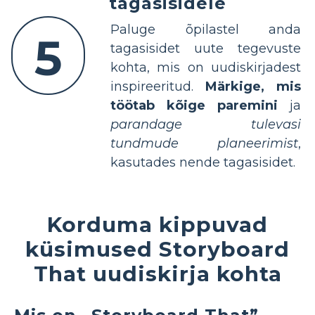
tagasisidele
Paluge õpilastel anda
5
tagasisidet uute tegevuste
kohta, mis on uudiskirjadest
inspireeritud.
Märkige, mis
töötab kõige paremini
ja
parandage tulevasi
tundmude planeerimist
,
kasutades nende tagasisidet.
Korduma kippuvad
küsimused Storyboard
That uudiskirja kohta