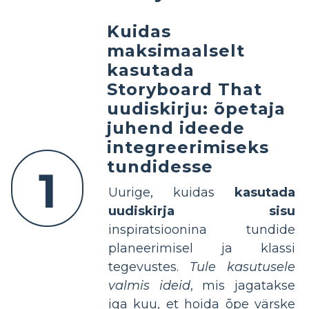
Kuidas
maksimaalselt
kasutada
Storyboard That
uudiskirju: õpetaja
juhend ideede
integreerimiseks
tundidesse
1
Uurige, kuidas
kasutada
uudiskirja sisu
inspiratsioonina tundide
planeerimisel ja klassi
tegevustes.
Tule kasutusele
valmis ideid
, mis jagatakse
iga kuu, et hoida õpe värske