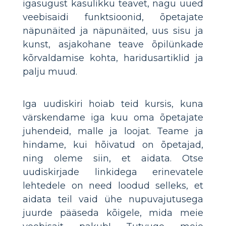
igasugust kasulikku teavet, nagu uued
veebisaidi funktsioonid, õpetajate
näpunäited ja näpunäited, uus sisu ja
kunst, asjakohane teave õpilünkade
kõrvaldamise kohta, haridusartiklid ja
palju muud.
Iga uudiskiri hoiab teid kursis, kuna
värskendame iga kuu oma õpetajate
juhendeid, malle ja loojat. Teame ja
hindame, kui hõivatud on õpetajad,
ning oleme siin, et aidata. Otse
uudiskirjade linkidega erinevatele
lehtedele on need loodud selleks, et
aidata teil vaid ühe nupuvajutusega
juurde pääseda kõigele, mida meie