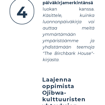
päiväkirjamerkintänsä
4
luokan kanssa.
Käsittele, kuinka
luonnonpäiväkirja voi
auttaa meitä
ymmärtämään
ympäristöämme ja
yhdistämään teemoja
"The Birchbark House"-
kirjasta
.
Laajenna
oppimista
Ojibwa-
kulttuuristen