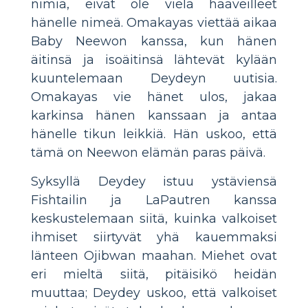
nimiä, eivät ole vielä haaveilleet
hänelle nimeä. Omakayas viettää aikaa
Baby Neewon kanssa, kun hänen
äitinsä ja isoäitinsä lähtevät kylään
kuuntelemaan Deydeyn uutisia.
Omakayas vie hänet ulos, jakaa
karkinsa hänen kanssaan ja antaa
hänelle tikun leikkiä. Hän uskoo, että
tämä on Neewon elämän paras päivä.
Syksyllä Deydey istuu ystäviensä
Fishtailin ja LaPautren kanssa
keskustelemaan siitä, kuinka valkoiset
ihmiset siirtyvät yhä kauemmaksi
länteen Ojibwan maahan. Miehet ovat
eri mieltä siitä, pitäisikö heidän
muuttaa; Deydey uskoo, että valkoiset