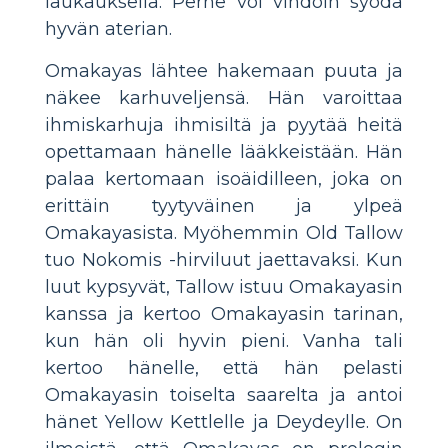
laukauksella. Perhe voi vihdoin syödä
hyvän aterian.
Omakayas lähtee hakemaan puuta ja
näkee karhuveljensä. Hän varoittaa
ihmiskarhuja ihmisiltä ja pyytää heitä
opettamaan hänelle lääkkeistään. Hän
palaa kertomaan isoäidilleen, joka on
erittäin tyytyväinen ja ylpeä
Omakayasista. Myöhemmin Old Tallow
tuo Nokomis -hirviluut jaettavaksi. Kun
luut kypsyvät, Tallow istuu Omakayasin
kanssa ja kertoo Omakayasin tarinan,
kun hän oli hyvin pieni. Vanha tali
kertoo hänelle, että hän pelasti
Omakayasin toiselta saarelta ja antoi
hänet Yellow Kettlelle ja Deydeylle. On