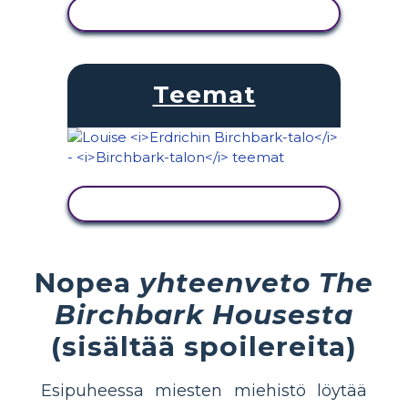
NÄYTÄ TOIMINTA
Teemat
NÄYTÄ TOIMINTA
Nopea
yhteenveto The
Birchbark Housesta
(sisältää spoilereita)
Esipuheessa miesten miehistö löytää