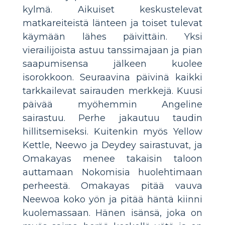
kylmä. Aikuiset keskustelevat
matkareiteistä länteen ja toiset tulevat
käymään lähes päivittäin. Yksi
vierailijoista astuu tanssimajaan ja pian
saapumisensa jälkeen kuolee
isorokkoon. Seuraavina päivinä kaikki
tarkkailevat sairauden merkkejä. Kuusi
päivää myöhemmin Angeline
sairastuu. Perhe jakautuu taudin
hillitsemiseksi. Kuitenkin myös Yellow
Kettle, Neewo ja Deydey sairastuvat, ja
Omakayas menee takaisin taloon
auttamaan Nokomisia huolehtimaan
perheestä. Omakayas pitää vauva
Neewoa koko yön ja pitää häntä kiinni
kuolemassaan. Hänen isänsä, joka on