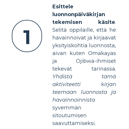
Esittele
luonnonpäiväkirjan
tekemisen käsite
.
1
Selitä oppilaille, että he
havainnoivat ja kirjaavat
yksityiskohtia luonnosta,
aivan kuten Omakayas
ja Ojibwa-ihmiset
tekevät tarinassa.
Yhdistä tämä
aktiviteetti kirjan
teemaan luonnosta ja
havainnoinnista
syvemmän
sitoutumisen
saavuttamiseksi.