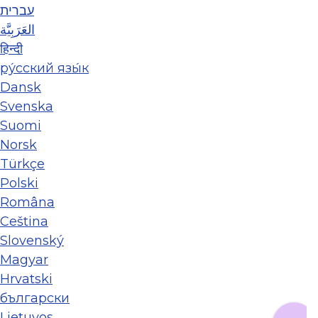
עברית
العَرَبِيَّة
हिन्दी
ру́сский язы́к
Dansk
Svenska
Suomi
Norsk
Türkçe
Polski
Româna
Ceština
Slovenský
Magyar
Hrvatski
български
Lietuvos