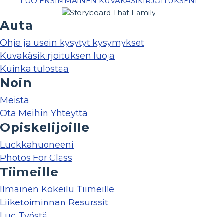
LUO ENSIMMÄINEN KUVAKÄSIKIRJOITUKSENI
Auta
Ohje ja usein kysytyt kysymykset
Kuvakäsikirjoituksen luoja
Kuinka tulostaa
Noin
Meistä
Ota Meihin Yhteyttä
Opiskelijoille
Luokkahuoneeni
Photos For Class
Tiimeille
Ilmainen Kokeilu Tiimeille
Liiketoiminnan Resurssit
Luo Työstä