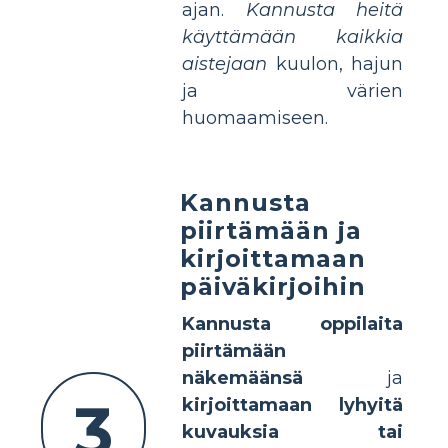
ajan.
Kannusta heitä
käyttämään kaikkia
aistejaan
kuulon, hajun
ja värien
huomaamiseen.
Kannusta
piirtämään ja
kirjoittamaan
päiväkirjoihin
Kannusta oppilaita
piirtämään
näkemäänsä
ja
3
kirjoittamaan lyhyitä
kuvauksia tai