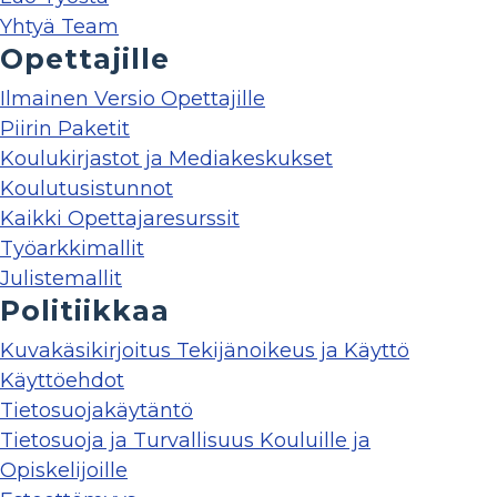
Yhtyä Team
Opettajille
Ilmainen Versio Opettajille
Piirin Paketit
Koulukirjastot ja Mediakeskukset
Koulutusistunnot
Kaikki Opettajaresurssit
Työarkkimallit
Julistemallit
Politiikkaa
Kuvakäsikirjoitus Tekijänoikeus ja Käyttö
Käyttöehdot
Tietosuojakäytäntö
Tietosuoja ja Turvallisuus Kouluille ja
Opiskelijoille