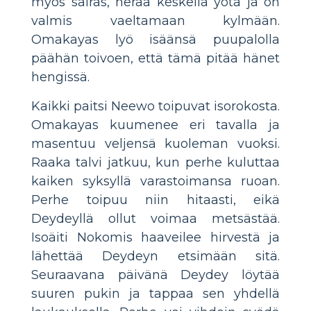
myös sairas, herää keskellä yötä ja on
valmis vaeltamaan kylmään.
Omakayas lyö isäänsä puupalolla
päähän toivoen, että tämä pitää hänet
hengissä.
Kaikki paitsi Neewo toipuvat isorokosta.
Omakayas kuumenee eri tavalla ja
masentuu veljensä kuoleman vuoksi.
Raaka talvi jatkuu, kun perhe kuluttaa
kaiken syksyllä varastoimansa ruoan.
Perhe toipuu niin hitaasti, eikä
Deydeyllä ollut voimaa metsästää.
Isoäiti Nokomis haaveilee hirvestä ja
lähettää Deydeyn etsimään sitä.
Seuraavana päivänä Deydey löytää
suuren pukin ja tappaa sen yhdellä