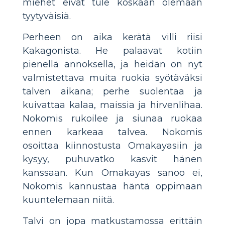
miehet eivät tule koskaan olemaan
tyytyväisiä.
Perheen on aika kerätä villi riisi
Kakagonista. He palaavat kotiin
pienellä annoksella, ja heidän on nyt
valmistettava muita ruokia syötäväksi
talven aikana; perhe suolentaa ja
kuivattaa kalaa, maissia ja hirvenlihaa.
Nokomis rukoilee ja siunaa ruokaa
ennen karkeaa talvea. Nokomis
osoittaa kiinnostusta Omakayasiin ja
kysyy, puhuvatko kasvit hänen
kanssaan. Kun Omakayas sanoo ei,
Nokomis kannustaa häntä oppimaan
kuuntelemaan niitä.
Talvi on jopa matkustamossa erittäin