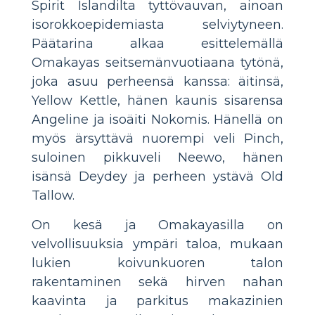
Spirit Islandilta tyttövauvan, ainoan
isorokkoepidemiasta selviytyneen.
Päätarina alkaa esittelemällä
Omakayas seitsemänvuotiaana tytönä,
joka asuu perheensä kanssa: äitinsä,
Yellow Kettle, hänen kaunis sisarensa
Angeline ja isoäiti Nokomis. Hänellä on
myös ärsyttävä nuorempi veli Pinch,
suloinen pikkuveli Neewo, hänen
isänsä Deydey ja perheen ystävä Old
Tallow.
On kesä ja Omakayasilla on
velvollisuuksia ympäri taloa, mukaan
lukien koivunkuoren talon
rakentaminen sekä hirven nahan
kaavinta ja parkitus makazinien