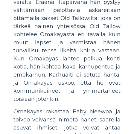
varalta. Eräänä iltapäivänä hän pystyy
välttämään pelottavia askareitaan
ottamalla sakset Old Tallowilta, joka on
tärkeä nainen yhteisössä. Old Tallow
kohtelee Omakayasta eri tavalla kuin
muut lapset ja varmistaa hänen
turvallisuutensa ilkeitä koiria vastaan.
Kun Omakayas lähtee polkua kohti
kotia, hän kohtaa kaksi karhupentua ja
emokarhun. Karhuäiti ei satuta häntä,
ja Omakayas uskoo, että he ovat
kommunikoineet ja ymmärtäneet
toisiaan jotenkin.
Omakayas rakastaa Baby Neewoa ja
toivoo voivansa nimetä hänet; saarella
asuvat ihmiset, jotka voivat antaa