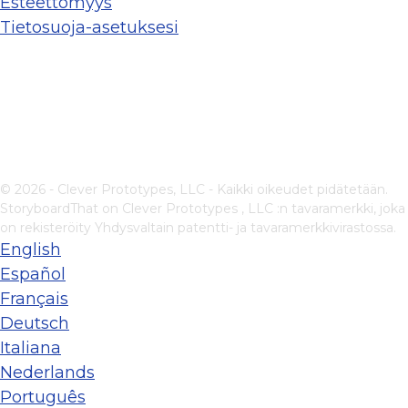
Esteettömyys
Tietosuoja-asetuksesi
© 2026 - Clever Prototypes, LLC - Kaikki oikeudet pidätetään.
StoryboardThat on
Clever Prototypes , LLC
:n tavaramerkki, joka
on rekisteröity Yhdysvaltain patentti- ja tavaramerkkivirastossa.
English
Español
Français
Deutsch
Italiana
Nederlands
Português