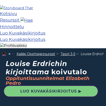
Kotisivu
Resurssit
Hinnoittelu
Luo Kuvakäsikirjoitus
Luo Kuvakäsikirjoitus
Kaikki Opettajaresurssit
Tasot 3-5
Louise Erdrichi
Louise Erdrichin
kirjoittama
koivutalo
Oppituntisuunnitelmat Elizabeth
Pedro
LUO KUVAKÄSIKIRJOITUS ▶