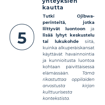
yhteyksien
kautta
Tutki Ojibwa-
perinteitä, jotka
liittyvät luontoon
ja
5
lisää lyhyt keskustelu
tai lukukohde
siitä,
kuinka alkuperäiskansat
käyttävät havainnointia
ja kunnioitusta luontoa
kohtaan päivittäisessä
elämässään.
Tämä
rikastuttaa oppilaiden
arvostusta kirjan
kulttuurisesta
kontekstista
.