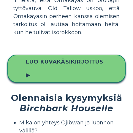
ilmeistä, että Omakayas on prologin
tyttövauva. Old Tallow uskoo, että
Omakayasin perheen kanssa olemisen
tarkoitus oli auttaa hoitamaan heitä,
kun he tulivat isorokkoon.
LUO KUVAKÄSIKIRJOITUS
▶
Olennaisia kysymyksiä
Birchbark Houselle
Mikä on yhteys Ojibwan ja luonnon
välillä?