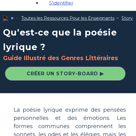
S'identifier
Toutes les Ressources Pour les Enseignants
Storybo
Qu'est-ce que la poésie
lyrique ?
Guide Illustré des Genres Littéraires
CRÉER UN STORY-BOARD ▶
La poésie lyrique exprime des pensées
personnelles et des émotions. Les
formes communes comprennent les
sonnets, les odes et les élégies, mais les