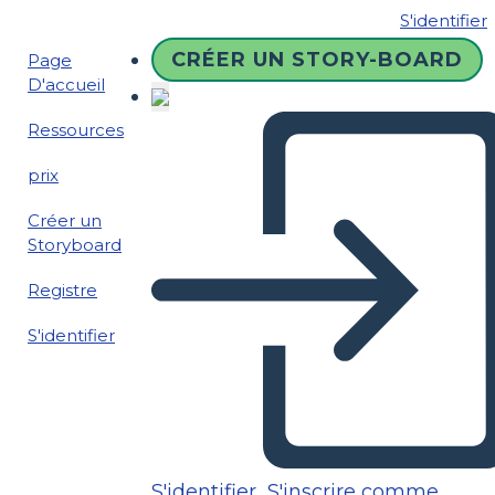
S'identifier
CRÉER UN STORY-BOARD
Page
D'accueil
Ressources
prix
Créer un
Storyboard
Registre
S'identifier
S'identifier
S'inscrire comme