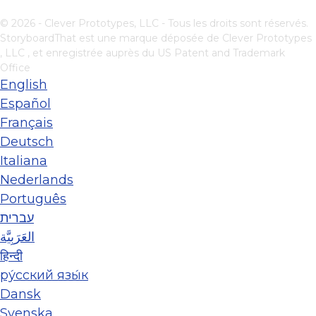
© 2026 - Clever Prototypes, LLC - Tous les droits sont réservés.
StoryboardThat est une marque déposée de
Clever Prototypes
, LLC
, et enregistrée auprès du US Patent and Trademark
Office
English
Español
Français
Deutsch
Italiana
Nederlands
Português
עברית
العَرَبِيَّة
हिन्दी
ру́сский язы́к
Dansk
Svenska