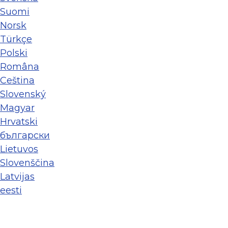
Suomi
Norsk
Türkçe
Polski
Româna
Ceština
Slovenský
Magyar
Hrvatski
български
Lietuvos
Slovenščina
Latvijas
eesti