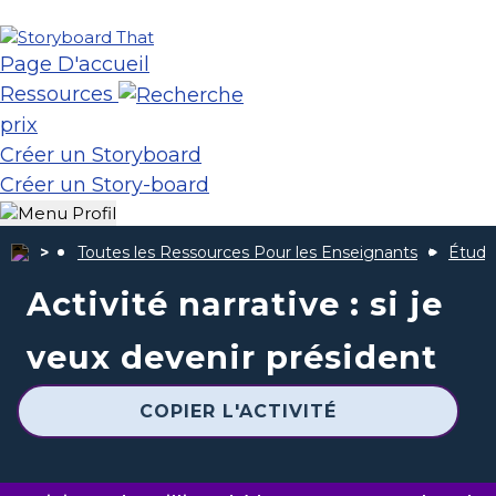
Page D'accueil
Ressources
prix
Créer un Storyboard
Créer un Story-board
Toutes les Ressources Pour les Enseignants
Étude
Activité narrative : si je
veux devenir président
COPIER L'ACTIVITÉ