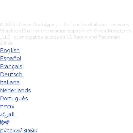
© 2026 - Clever Prototypes, LLC - Tous les droits sont réservés.
StoryboardThat est une marque déposée de
Clever Prototypes
, LLC
, et enregistrée auprès du US Patent and Trademark
Office
English
Español
Français
Deutsch
Italiana
Nederlands
Português
עברית
العَرَبِيَّة
हिन्दी
ру́сский язы́к