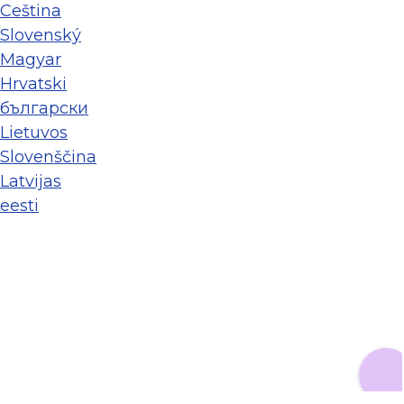
Ceština
Slovenský
Magyar
Hrvatski
български
Lietuvos
Slovenščina
Latvijas
eesti