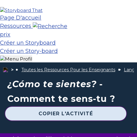
Page D'accueil
Ressources
prix
Créer un Storyboard
Créer un Story-board
Toutes les Ressources Pour les Enseignants
Langu
¿Cómo te sientes?
-
Comment te sens-tu ?
COPIER L'ACTIVITÉ