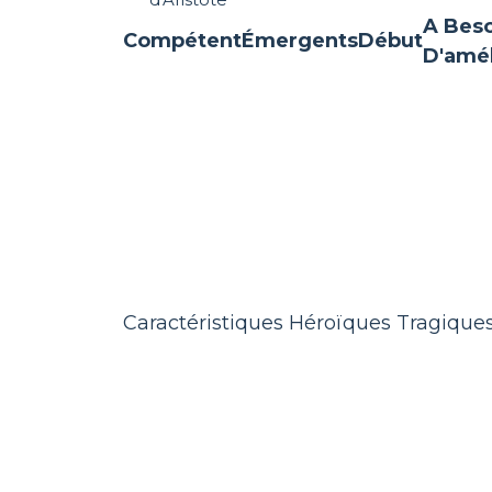
A Bes
Compétent
Émergents
Début
D'amél
Caractéristiques Héroïques Tragique