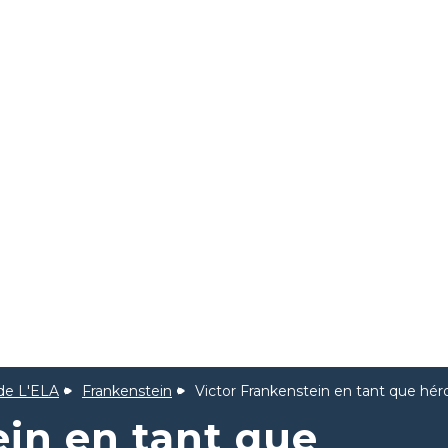
 de L'ELA
Frankenstein
Victor Frankenstein en tant que hér
ein en tant que