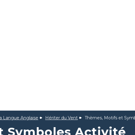
la Langue Anglaise
Hériter du Vent
Thèmes, Motifs et Symb
t Symboles Activité