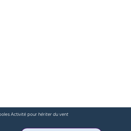
oles Activité pour
hériter du vent