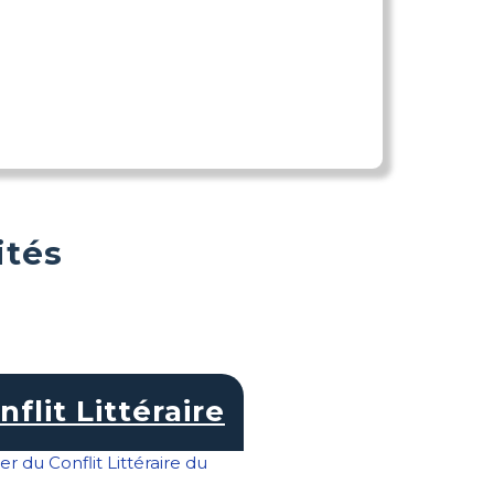
ités
nflit Littéraire