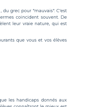
, du grec pour "mauvais". C'est
 termes coïncident souvent. De
lent leur vraie nature, qui est
ourants que vous et vos élèves
 que les handicaps donnés aux
lèves connaîtront le mieux est