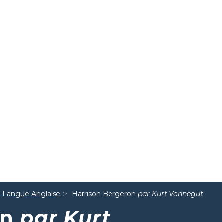
la Langue Anglaise
Harrison Bergeron
par Kurt Vonnegut
on
par Kurt