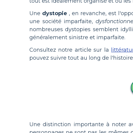
tout est idéalement organisé et où les
Une
dystopie
, en revanche, est l'opp
une société imparfaite,
dysfonctionne
nombreuses dystopies semblent idylliqu
généralement sinistre et imparfaite.
Consultez notre article sur la
littérat
pouvez suivre tout au long de l'histoire
Une distinction importante à noter
personnages ne sont pas les mêmes