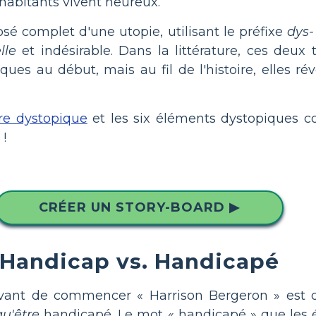
 habitants vivent heureux.
osé complet d'une utopie, utilisant le préfixe
dys-
lle
et indésirable. Dans la littérature, ces deux
es au début, mais au fil de l'histoire, elles révè
ure dystopique
et les six éléments dystopiques c
 !
CRÉER UN STORY-BOARD ▶
Handicap vs. Handicapé
 avant de commencer « Harrison Bergeron » est
qu'être
handicapé. Le mot « handicapé » que les é