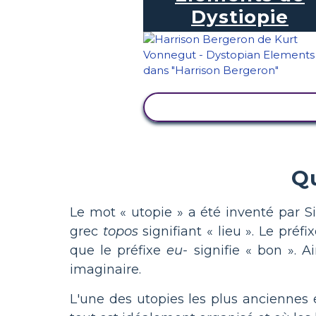
Dystiopie
AFFICHER L'ACTIVITÉ
Qu
Le mot « utopie » a été inventé par S
grec
topos
signifiant « lieu ». Le préf
que le préfixe
eu-
signifie « bon ». Ai
imaginaire.
L'une des utopies les plus anciennes e