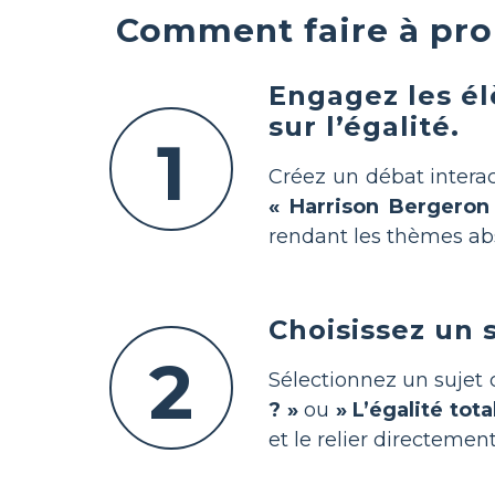
Comment faire à pro
Engagez les él
sur l’égalité.
1
Créez un débat interac
« Harrison Bergeron
rendant les thèmes abs
Choisissez un s
2
Sélectionnez un suje
? »
ou
» L’égalité tot
et le relier directemen