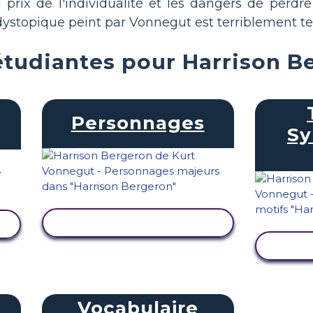
u prix de l'individualité et les dangers de perdre
topique peint par Vonnegut est terriblement tern
étudiantes pour Harrison B
Personnages
Sy
AFFICHER L'ACTIVITÉ
AFF
Vocabulaire