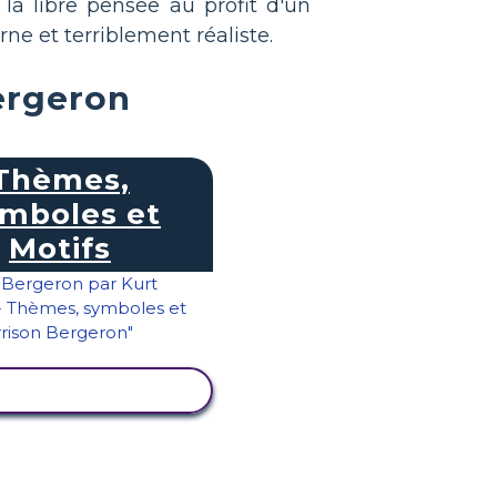
 la libre pensée au profit d'un
e et terriblement réaliste.
ergeron
Thèmes,
mboles et
Motifs
ICHER L'ACTIVITÉ