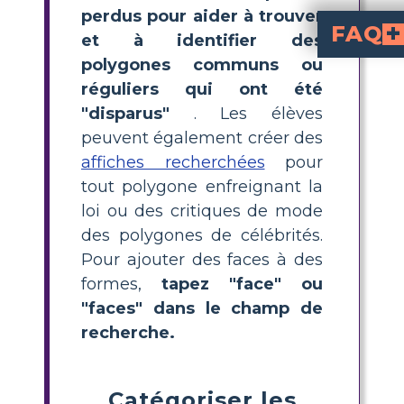
perdus pour aider à trouver
FAQ
et à identifier des
polygones communs ou
Quels sont les n
pour les élèves du pr
(équilatéral, iso
(carré, rectangle, losange, p
Comment puis-je enseigner aux étudiants à r
comme des tableaux et des affiches, et encouragez des activités pratiques où les étudiants créent des affiches de "P
Quelles activités amusantes peut-on faire pour enseigner les noms 
Essayez de faire des affiches de "Perdu" ou "Recherché" pour les polygone
Quelles propriét
, le nombre de côtés, le nombre d'angles et 
Quelle est la différenc
a quatre côtés égaux et quatre angles droits. Un
a quatre angles d
a quatre côtés égaux mais les angles ne sont
réguliers qui ont été
"disparus"
. Les élèves
peuvent également créer des
affiches recherchées
pour
tout polygone enfreignant la
loi ou des critiques de mode
des polygones de célébrités.
Pour ajouter des faces à des
formes,
tapez "face" ou
"faces" dans le champ de
recherche.
Catégoriser les