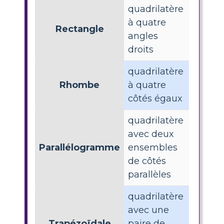
quadrilatère
à quatre
Rectangle
angles
droits
quadrilatère
Rhombe
à quatre
côtés égaux
quadrilatère
avec deux
Parallélogramme
ensembles
de côtés
parallèles
quadrilatère
avec une
Trapézoïdale
paire de