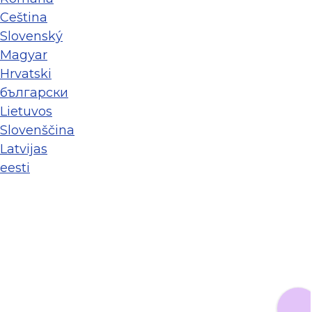
Ceština
Slovenský
Magyar
Hrvatski
български
Lietuvos
Slovenščina
Latvijas
eesti