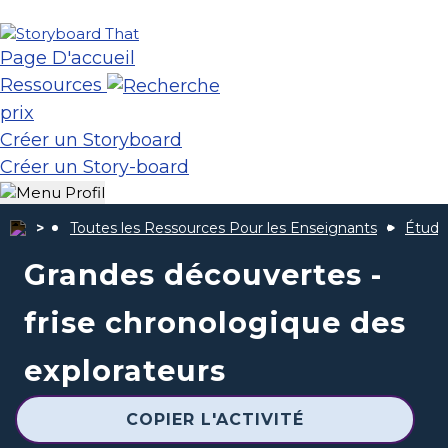
Page D'accueil
Ressources
prix
Créer un Storyboard
Créer un Story-board
Toutes les Ressources Pour les Enseignants
Étude
Grandes découvertes -
frise chronologique des
explorateurs
COPIER L'ACTIVITÉ