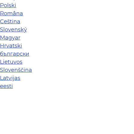
Polski
Româna
Ceština
Slovenský
Magyar
Hrvatski
български
Lietuvos
Slovenščina
Latvijas
eesti