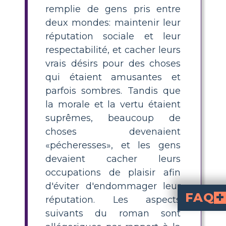
remplie de gens pris entre
deux mondes: maintenir leur
réputation sociale et leur
respectabilité, et cacher leurs
vrais désirs pour des choses
qui étaient amusantes et
parfois sombres. Tandis que
la morale et la vertu étaient
suprêmes, beaucoup de
choses devenaient
«pécheresses», et les gens
devaient cacher leurs
occupations de plaisir afin
d'éviter d'endommager leur
FAQ
réputation. Les aspects
suivants du roman sont
Quelle est l’allégorie dans Dr. Jekyll et M. Hyde ?
est une allégorie sur la double nature de l’humanité, mettant en évidence la lutte e
Comment la porte
dans la maison de Jekyll symbolise les voies secrè
Pourquoi Dr. Jekyl
incarne l’homme victorien respectable et travailleur qui suit les règles sociales mais lutte avec ses tentations intérieures. Son personnage reflète symboliquement le conflit que beaucoup de gens ont affronté entre la vertu publique et les désirs privés.
Que représente Edward Hyd
représente le côté sombre et réprimé de la nature humaine—les impulsions instinctives que les
Comment puis-je e
pour aider les élèves à relier visuellement des parties du texte à des t