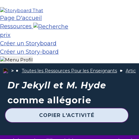
Page D'accueil
Ressources
prix
Créer un Storyboard
Créer un Story-board
Toutes les Ressources Pour les Enseignants
Articl
Dr Jekyll et M. Hyde
comme allégorie
COPIER L'ACTIVITÉ