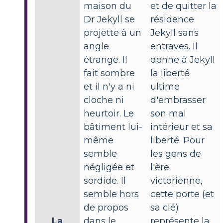
maison du
et de quitter la
Dr Jekyll se
résidence
projette à un
Jekyll sans
angle
entraves. Il
étrange. Il
donne à Jekyll
fait sombre
la liberté
et il n'y a ni
ultime
cloche ni
d'embrasser
heurtoir. Le
son mal
bâtiment lui-
intérieur et sa
même
liberté. Pour
semble
les gens de
négligée et
l'ère
sordide. Il
victorienne,
semble hors
cette porte (et
de propos
sa clé)
La
dans le
représente la