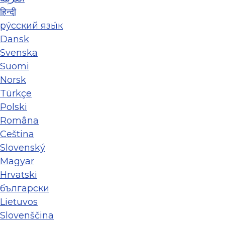
हिन्दी
ру́сский язы́к
Dansk
Svenska
Suomi
Norsk
Türkçe
Polski
Româna
Ceština
Slovenský
Magyar
Hrvatski
български
Lietuvos
Slovenščina