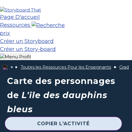
Page D'accueil
Ressources
prix
Créer un Storyboard
Créer un Story-board
Toutes les Ressources Pour les Enseignants
Grade
Carte des personnages
de
L'île des dauphins
bleus
COPIER L'ACTIVITÉ