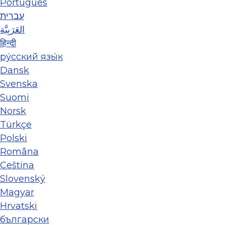
Português
עברית
العَرَبِيَّة
हिन्दी
ру́сский язы́к
Dansk
Svenska
Suomi
Norsk
Türkçe
Polski
Româna
Ceština
Slovenský
Magyar
Hrvatski
български