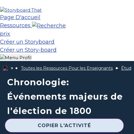
Page D'accueil
Ressources
prix
Créer un Storyboard
Créer un Story-board
Toutes les Ressources Pour les Enseignants
Étude
Chronologie:
Événements majeurs de
l'élection de 1800
COPIER L'ACTIVITÉ