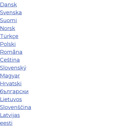
Dansk
Svenska
Suomi
Norsk
Türkçe
Polski
Româna
Ceština
Slovenský
Magyar
Hrvatski
български
Lietuvos
Slovenščina
Latvijas
eesti