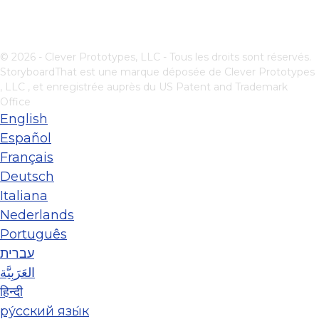
© 2026 - Clever Prototypes, LLC - Tous les droits sont réservés.
StoryboardThat est une marque déposée de
Clever Prototypes
, LLC
, et enregistrée auprès du US Patent and Trademark
Office
English
Español
Français
Deutsch
Italiana
Nederlands
Português
עברית
العَرَبِيَّة
हिन्दी
ру́сский язы́к