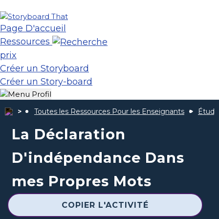
Page D'accueil
Ressources
prix
Créer un Storyboard
Créer un Story-board
Toutes les Ressources Pour les Enseignants
Étude
La Déclaration
D'indépendance Dans
mes Propres Mots
COPIER L'ACTIVITÉ