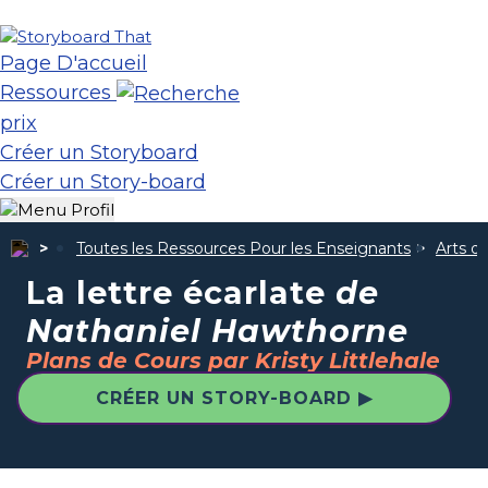
Page D'accueil
Ressources
prix
Créer un Storyboard
Créer un Story-board
Toutes les Ressources Pour les Enseignants
Arts d
La lettre écarlate
de
Nathaniel Hawthorne
Plans de Cours par Kristy Littlehale
CRÉER UN STORY-BOARD ▶