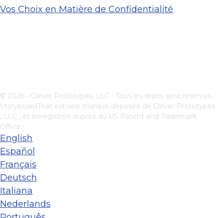
Vos Choix en Matière de Confidentialité
© 2026 - Clever Prototypes, LLC - Tous les droits sont réservés.
StoryboardThat est une marque déposée de
Clever Prototypes
, LLC
, et enregistrée auprès du US Patent and Trademark
Office
English
Español
Français
Deutsch
Italiana
Nederlands
Português