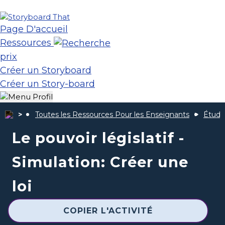
Page D'accueil
Ressources
prix
Créer un Storyboard
Créer un Story-board
Toutes les Ressources Pour les Enseignants
Étude
Le pouvoir législatif -
Simulation: Créer une
loi
COPIER L'ACTIVITÉ