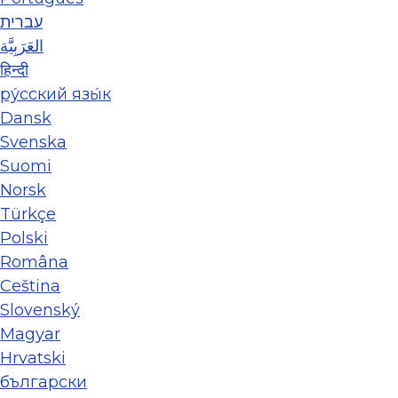
עברית
العَرَبِيَّة
हिन्दी
ру́сский язы́к
Dansk
Svenska
Suomi
Norsk
Türkçe
Polski
Româna
Ceština
Slovenský
Magyar
Hrvatski
български